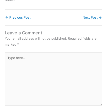
←
Previous Post
Next Post
→
Leave a Comment
Your email address will not be published.
Required fields are
marked
*
Type
here..