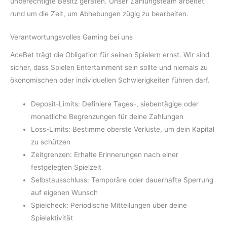
unberechtigte Besitz geraten. Unser Zahlungsteam arbeitet
rund um die Zeit, um Abhebungen zügig zu bearbeiten.
Verantwortungsvolles Gaming bei uns
AceBet trägt die Obligation für seinen Spielern ernst. Wir sind
sicher, dass Spielen Entertainment sein sollte und niemals zu
ökonomischen oder individuellen Schwierigkeiten führen darf.
Deposit-Limits: Definiere Tages-, siebentägige oder
monatliche Begrenzungen für deine Zahlungen
Loss-Limits: Bestimme oberste Verluste, um dein Kapital
zu schützen
Zeitgrenzen: Erhalte Erinnerungen nach einer
festgelegten Spielzeit
Selbstausschluss: Temporäre oder dauerhafte Sperrung
auf eigenen Wunsch
Spielcheck: Periodische Mitteilungen über deine
Spielaktivität