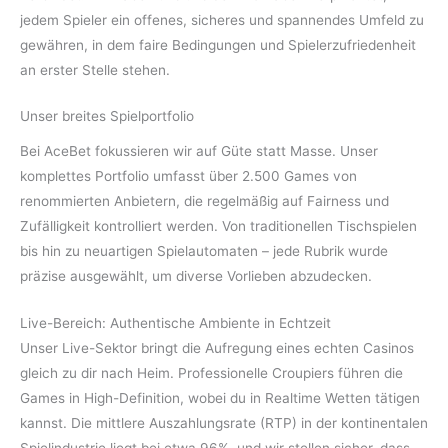
jedem Spieler ein offenes, sicheres und spannendes Umfeld zu
gewähren, in dem faire Bedingungen und Spielerzufriedenheit
an erster Stelle stehen.
Unser breites Spielportfolio
Bei AceBet fokussieren wir auf Güte statt Masse. Unser
komplettes Portfolio umfasst über 2.500 Games von
renommierten Anbietern, die regelmäßig auf Fairness und
Zufälligkeit kontrolliert werden. Von traditionellen Tischspielen
bis hin zu neuartigen Spielautomaten – jede Rubrik wurde
präzise ausgewählt, um diverse Vorlieben abzudecken.
Live-Bereich: Authentische Ambiente in Echtzeit
Unser Live-Sektor bringt die Aufregung eines echten Casinos
gleich zu dir nach Heim. Professionelle Croupiers führen die
Games in High-Definition, wobei du in Realtime Wetten tätigen
kannst. Die mittlere Auszahlungsrate (RTP) in der kontinentalen
Spielindustrie liegt bei etwa 96%, und wir stellen sicher, dass