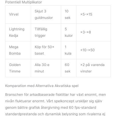
Potentiell Multiplikator
Skjut 3
10
Virvel
×5-×15
guldmuslor
sek
Lightning
Tillfällig
5
×3-×8
Kedja
trigger
kulor
Mega
Köp för 50×
1
×10-×50
Bomba
baset
kula
Golden
Alla 30:e
60
×2 på varenda
Timme
minut
sek
vinster
Komparation med Alternativa Akvatiska spel
Branschen för arkadbaserade fisktitlar har växt enormt, men
nivån fluktuerar enormt. Vårt spelkoncept urskiljer sig själv
genom bättre grafisk återgivning med 60 fps-standard
standardprestanda och dynamisk belysning som rivalerna ej