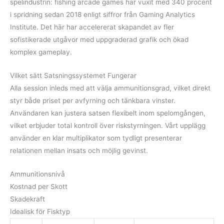
spelindustrin: fishing arcade games har vuxit med 340 procent
i spridning sedan 2018 enligt siffror från Gaming Analytics
Institute. Det här har accelererat skapandet av fler
sofistikerade utgåvor med uppgraderad grafik och ökad
komplex gameplay.
Vilket sätt Satsningssystemet Fungerar
Alla session inleds med att välja ammunitionsgrad, vilket direkt
styr både priset per avfyrning och tänkbara vinster.
Användaren kan justera satsen flexibelt inom spelomgången,
vilket erbjuder total kontroll över riskstyrningen. Vårt upplägg
använder en klar multiplikator som tydligt presenterar
relationen mellan insats och möjlig gevinst.
Ammunitionsnivå
Kostnad per Skott
Skadekraft
Idealisk för Fisktyp