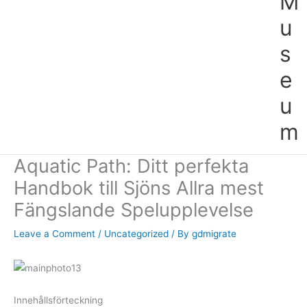
M
u
s
e
u
m
Aquatic Path: Ditt perfekta
Handbok till Sjöns Allra mest
Fängslande Spelupplevelse
Leave a Comment
/
Uncategorized
/ By
gdmigrate
Innehållsförteckning