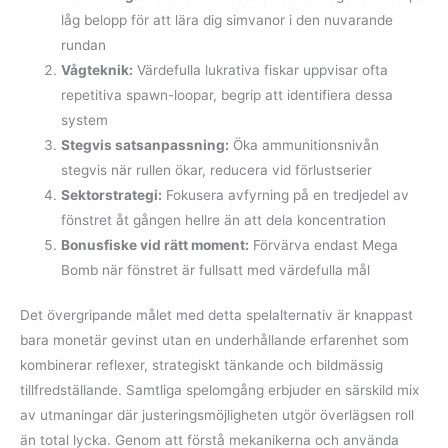
låg belopp för att lära dig simvanor i den nuvarande
rundan
Vågteknik:
Värdefulla lukrativa fiskar uppvisar ofta
repetitiva spawn-loopar, begrip att identifiera dessa
system
Stegvis satsanpassning:
Öka ammunitionsnivån
stegvis när rullen ökar, reducera vid förlustserier
Sektorstrategi:
Fokusera avfyrning på en tredjedel av
fönstret åt gången hellre än att dela koncentration
Bonusfiske vid rätt moment:
Förvärva endast Mega
Bomb när fönstret är fullsatt med värdefulla mål
Det övergripande målet med detta spelalternativ är knappast
bara monetär gevinst utan en underhållande erfarenhet som
kombinerar reflexer, strategiskt tänkande och bildmässig
tillfredställande. Samtliga spelomgång erbjuder en särskild mix
av utmaningar där justeringsmöjligheten utgör överlägsen roll
än total lycka. Genom att förstå mekanikerna och använda