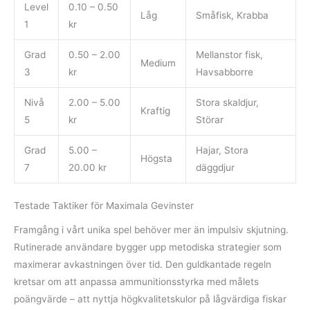
Level
0.10 – 0.50
Låg
Småfisk, Krabba
1
kr
Grad
0.50 – 2.00
Mellanstor fisk,
Medium
3
kr
Havsabborre
Nivå
2.00 – 5.00
Stora skaldjur,
Kraftig
5
kr
Störar
Grad
5.00 –
Hajar, Stora
Högsta
7
20.00 kr
däggdjur
Testade Taktiker för Maximala Gevinster
Framgång i vårt unika spel behöver mer än impulsiv skjutning.
Rutinerade användare bygger upp metodiska strategier som
maximerar avkastningen över tid. Den guldkantade regeln
kretsar om att anpassa ammunitionsstyrka med målets
poängvärde – att nyttja högkvalitetskulor på lågvärdiga fiskar