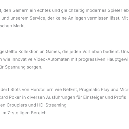
ert, den Gamern ein echtes und gleichzeitig modernes Spielerle
und unserem Service, der keine Anliegen vermissen lässt. Mit
tschen Markt.
stellte Kollektion an Games, die jeden Vorlieben bedient. Un
n wie innovative Video-Automaten mit progressiven Hauptgewinn
 für Spannung sorgen.
ert Slots von Herstellern wie NetEnt, Pragmatic Play und Mic
Card Poker in diversen Ausführungen für Einsteiger und Profis
len Croupiers und HD-Streaming
 im 7-stelligen Bereich