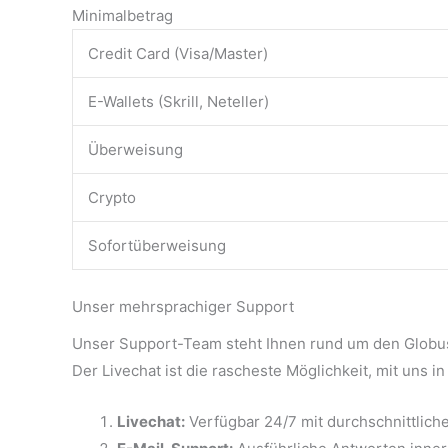
Minimalbetrag
Credit Card (Visa/Master)
E-Wallets (Skrill, Neteller)
Überweisung
Crypto
Sofortüberweisung
Unser mehrsprachiger Support
Unser Support-Team steht Ihnen rund um den Globus 
Der Livechat ist die rascheste Möglichkeit, mit uns 
Livechat:
Verfügbar 24/7 mit durchschnittlich