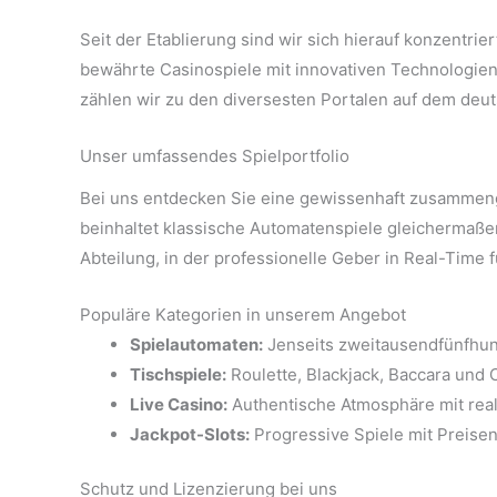
Seit der Etablierung sind wir sich hierauf konzentri
bewährte Casinospiele mit innovativen Technologien 
zählen wir zu den diversesten Portalen auf dem deu
Unser umfassendes Spielportfolio
Bei uns entdecken Sie eine gewissenhaft zusammenge
beinhaltet klassische Automatenspiele gleichermaße
Abteilung, in der professionelle Geber in Real-Time
Populäre Kategorien in unserem Angebot
Spielautomaten:
Jenseits zweitausendfünfhund
Tischspiele:
Roulette, Blackjack, Baccara und 
Live Casino:
Authentische Atmosphäre mit rea
Jackpot-Slots:
Progressive Spiele mit Preisen
Schutz und Lizenzierung bei uns