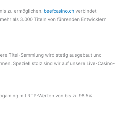
bnis zu ermöglichen.
beefcasino.ch
verbindet
 mehr als 3.000 Titeln von führenden Entwicklern
sere Titel-Sammlung wird stetig ausgebaut und
en. Speziell stolz sind wir auf unsere Live-Casino-
rogaming mit RTP-Werten von bis zu 98,5%