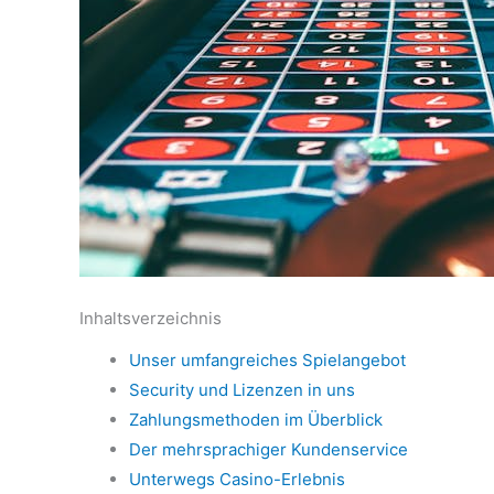
Inhaltsverzeichnis
Unser umfangreiches Spielangebot
Security und Lizenzen in uns
Zahlungsmethoden im Überblick
Der mehrsprachiger Kundenservice
Unterwegs Casino-Erlebnis