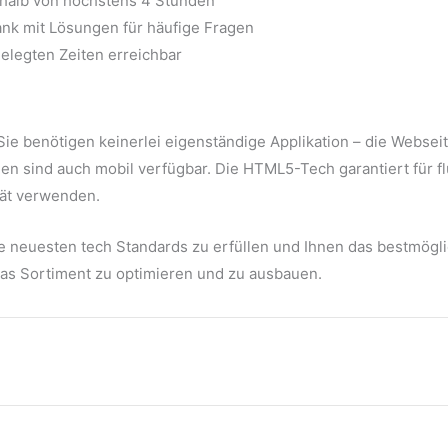
halb von höchstens 4 Stunden
k mit Lösungen für häufige Fragen
elegten Zeiten erreichbar
 Sie benötigen keinerlei eigenständige Applikation – die Webseit
en sind auch mobil verfügbar. Die HTML5-Tech garantiert für f
rät verwenden.
e neuesten tech Standards zu erfüllen und Ihnen das bestmöglic
, das Sortiment zu optimieren und zu ausbauen.