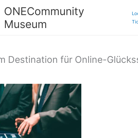
ONECommunity
Lo
Museum
Ti
 Destination für Online-Glückss