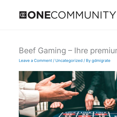
Skip
to
content
Beef Gaming – Ihre premium
Leave a Comment
/
Uncategorized
/ By
gdmigrate