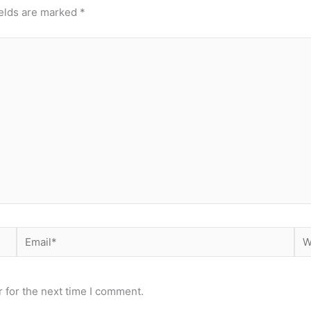
ields are marked
*
Email*
Web
 for the next time I comment.