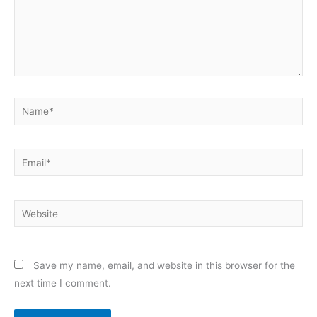
Name*
Email*
Website
Save my name, email, and website in this browser for the
next time I comment.