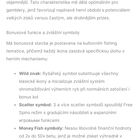
objemnější. Tato charakteristika mě dělá optimálním pro
gamblery, jenž favorizují napínavé herní období s potenciálem
velkých zisků versus častým, ale drobnějším prizes.
Bonusové funkce a zvláštní symboly
Má bonusová stavba je postavena na kultovním fishing
tematice, přičemž každý ikona zastává specifickou úlohu v
herním mechanismu:
Wild znak:
Rybářský symbol substituuje všechny
klasické ikony a inicializuje zvláštní systém
shromažďování výherních ryb při normálních zatočení i
bonus kol
Scatter symbol:
3 a více scatter symbolů spouštějí Free
Spins režim s gradujícími násobiteli a expanzními
игровыми funkcemi
Money Fish symboly:
Nesou libovolné finanční hodnoty
od 2x do 50x betu, jenž je možné získat výhradně v