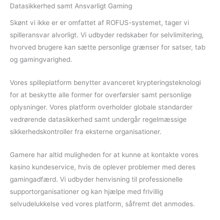
Datasikkerhed samt Ansvarligt Gaming
Skønt vi ikke er er omfattet af ROFUS-systemet, tager vi
spilleransvar alvorligt. Vi udbyder redskaber for selvlimitering,
hvorved brugere kan sætte personlige grænser for satser, tab
og gamingvarighed.
Vores spilleplatform benytter avanceret krypteringsteknologi
for at beskytte alle former for overførsler samt personlige
oplysninger. Vores platform overholder globale standarder
vedrørende datasikkerhed samt undergår regelmæssige
sikkerhedskontroller fra eksterne organisationer.
Gamere har altid muligheden for at kunne at kontakte vores
kasino kundeservice, hvis de oplever problemer med deres
gamingadfærd. Vi udbyder henvisning til professionelle
supportorganisationer og kan hjælpe med frivillig
selvudelukkelse ved vores platform, såfremt det anmodes.