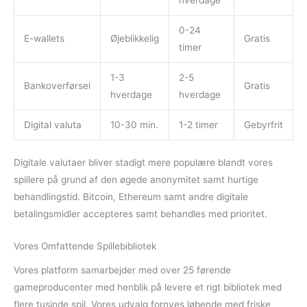
0-24
E-wallets
Øjeblikkelig
Gratis
timer
1-3
2-5
Bankoverførsel
Gratis
hverdage
hverdage
Digital valuta
10-30 min.
1-2 timer
Gebyrfrit
Digitale valutaer bliver stadigt mere populære blandt vores
spillere på grund af den øgede anonymitet samt hurtige
behandlingstid. Bitcoin, Ethereum samt andre digitale
betalingsmidler accepteres samt behandles med prioritet.
Vores Omfattende Spillebibliotek
Vores platform samarbejder med over 25 førende
gameproducenter med henblik på levere et rigt bibliotek med
flere tusinde spil. Vores udvalg fornyes løbende med friske