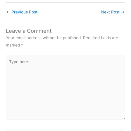
←
Previous Post
Next Post
→
Leave a Comment
Your email address will not be published.
Required fields are
marked
*
Type
here..