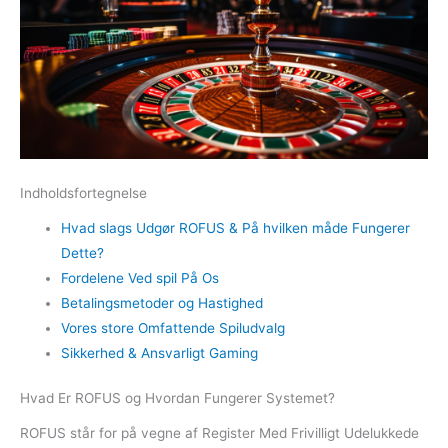
Indholdsfortegnelse
Hvad slags Udgør ROFUS & På hvilken måde Fungerer
Dette?
Fordelene Ved spil På Os
Betalingsmetoder og Hastighed
Vores store Omfattende Spiludvalg
Sikkerhed & Ansvarligt Gaming
Hvad Er ROFUS og Hvordan Fungerer Systemet?
ROFUS står for på vegne af Register Med Frivilligt Udelukkede