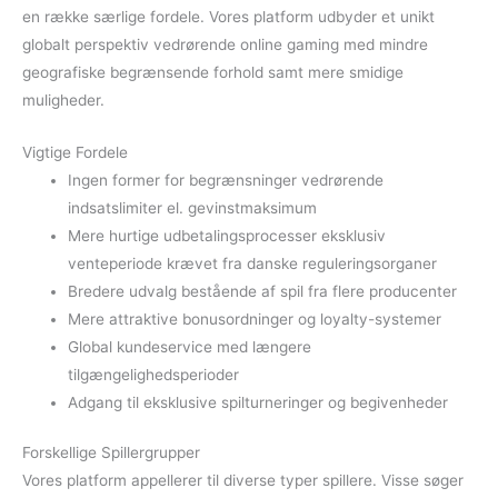
en række særlige fordele. Vores platform udbyder et unikt
globalt perspektiv vedrørende online gaming med mindre
geografiske begrænsende forhold samt mere smidige
muligheder.
Vigtige Fordele
Ingen former for begrænsninger vedrørende
indsatslimiter el. gevinstmaksimum
Mere hurtige udbetalingsprocesser eksklusiv
venteperiode krævet fra danske reguleringsorganer
Bredere udvalg bestående af spil fra flere producenter
Mere attraktive bonusordninger og loyalty-systemer
Global kundeservice med længere
tilgængelighedsperioder
Adgang til eksklusive spilturneringer og begivenheder
Forskellige Spillergrupper
Vores platform appellerer til diverse typer spillere. Visse søger