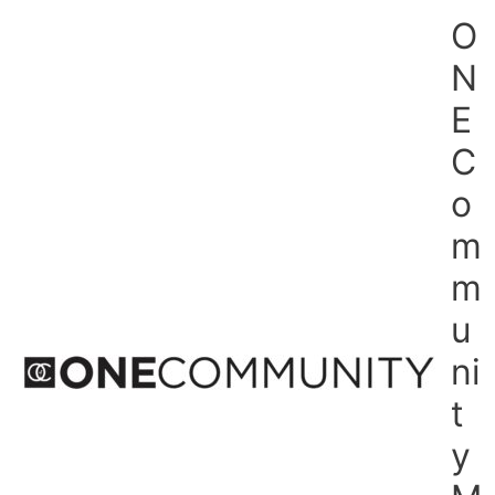
Skip
O
to
N
content
E
C
o
m
m
u
ni
t
y