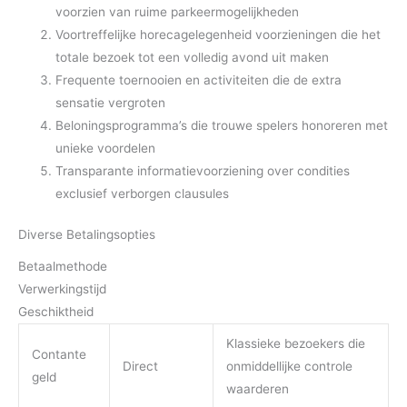
voorzien van ruime parkeermogelijkheden
Voortreffelijke horecagelegenheid voorzieningen die het
totale bezoek tot een volledig avond uit maken
Frequente toernooien en activiteiten die de extra
sensatie vergroten
Beloningsprogramma’s die trouwe spelers honoreren met
unieke voordelen
Transparante informatievoorziening over condities
exclusief verborgen clausules
Diverse Betalingsopties
Betaalmethode
Verwerkingstijd
Geschiktheid
Klassieke bezoekers die
Contante
Direct
onmiddellijke controle
geld
waarderen