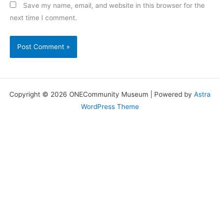
Save my name, email, and website in this browser for the
next time I comment.
Copyright © 2026 ONECommunity Museum | Powered by
Astra
WordPress Theme