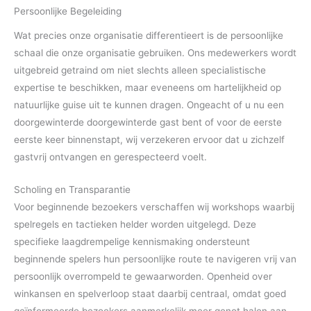
Persoonlijke Begeleiding
Wat precies onze organisatie differentieert is de persoonlijke
schaal die onze organisatie gebruiken. Ons medewerkers wordt
uitgebreid getraind om niet slechts alleen specialistische
expertise te beschikken, maar eveneens om hartelijkheid op
natuurlijke guise uit te kunnen dragen. Ongeacht of u nu een
doorgewinterde doorgewinterde gast bent of voor de eerste
eerste keer binnenstapt, wij verzekeren ervoor dat u zichzelf
gastvrij ontvangen en gerespecteerd voelt.
Scholing en Transparantie
Voor beginnende bezoekers verschaffen wij workshops waarbij
spelregels en tactieken helder worden uitgelegd. Deze
specifieke laagdrempelige kennismaking ondersteunt
beginnende spelers hun persoonlijke route te navigeren vrij van
persoonlijk overrompeld te gewaarworden. Openheid over
winkansen en spelverloop staat daarbij centraal, omdat goed
geïnformeerde bezoekers aanmerkelijk meer genot halen aan