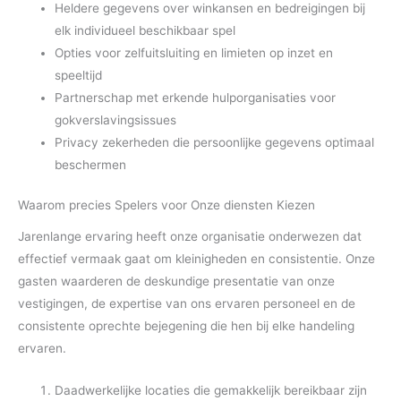
Heldere gegevens over winkansen en bedreigingen bij
elk individueel beschikbaar spel
Opties voor zelfuitsluiting en limieten op inzet en
speeltijd
Partnerschap met erkende hulporganisaties voor
gokverslavingsissues
Privacy zekerheden die persoonlijke gegevens optimaal
beschermen
Waarom precies Spelers voor Onze diensten Kiezen
Jarenlange ervaring heeft onze organisatie onderwezen dat
effectief vermaak gaat om kleinigheden en consistentie. Onze
gasten waarderen de deskundige presentatie van onze
vestigingen, de expertise van ons ervaren personeel en de
consistente oprechte bejegening die hen bij elke handeling
ervaren.
Daadwerkelijke locaties die gemakkelijk bereikbaar zijn