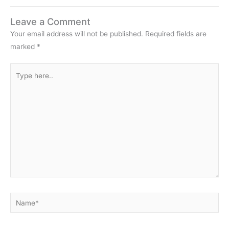
Leave a Comment
Your email address will not be published.
Required fields are
marked
*
Type
here..
Name*