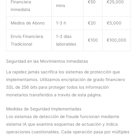
Financiera
€50
€25,000
mins
Inmediata
Medios de Abono
1-3 h
€20
€5,000
Envío Financiera
1-3 días
€100
€100,000
Tradicional
laborables
Seguridad en las Movimientos Inmediatas
La rapidez jamás sacrifica los sistemas de protección que
implementamos. Utilizamos encriptación de grado financiero
SSL de 256 bits para proteger todos los información
monetarios transferidos a través de esta página.
Medidas de Seguridad Implementadas
Los sistemas de detección de fraude funcionan mediante
sistema IA que examina esquemas de actuación y indica
operaciones cuestionables. Cada operación pasa por múltiples