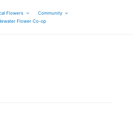
cal Flowers
Community
dewater Flower Co-op