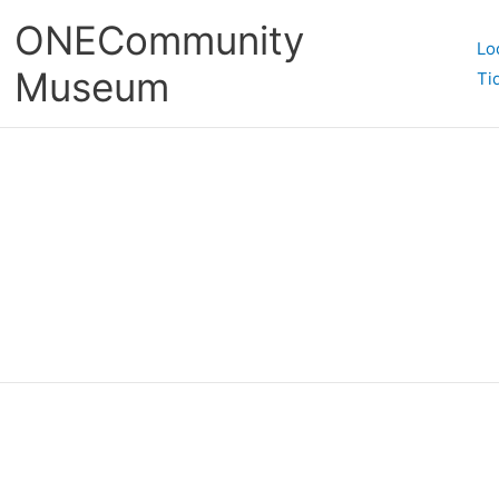
ONECommunity
Lo
Museum
Ti