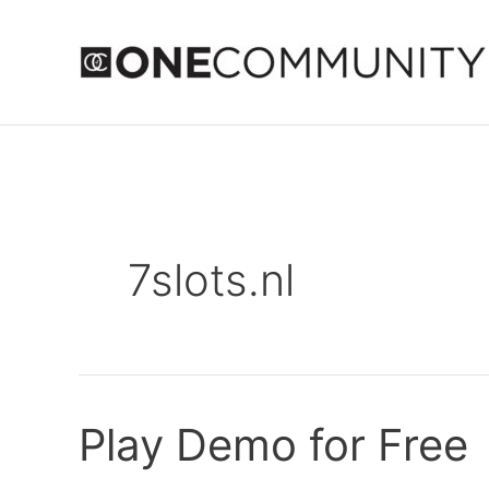
Skip
to
content
7slots.nl
Play Demo for Free
Play
Demo