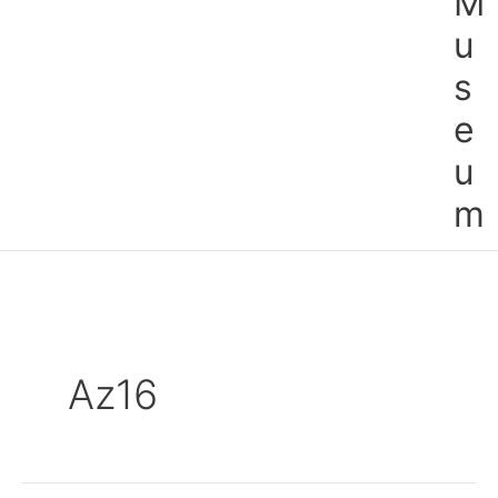
M
u
s
e
u
m
Az16