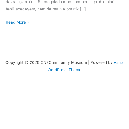
davranışları kimi. Bu məqalədə mən həm həmin problemləri
təhlil edəcəyəm, həm də real və praktik […]
Read More »
Copyright © 2026 ONECommunity Museum | Powered by
Astra
WordPress Theme