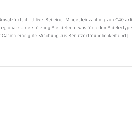
msatzfortschritt live. Bei einer Mindesteinzahlung von €40 ak
regionale Unterstützung Sie bieten etwas für jeden Spielertype
 Casino eine gute Mischung aus Benutzerfreundlichkeit und […