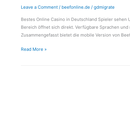
69
Leave a Comment
/
beefonline.de
/
gdmigrate
Bestes Online Casino in Deutschland Spieler sehen U
Bereich öffnet sich direkt. Verfügbare Sprachen und 
Zusammengefasst bietet die mobile Version von Beef
Read More »