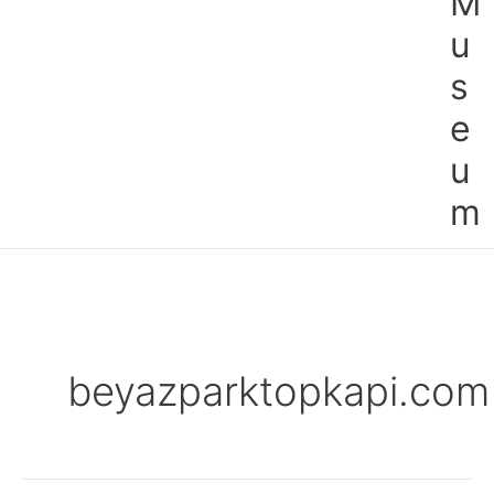
M
u
s
e
u
m
beyazparktopkapi.com