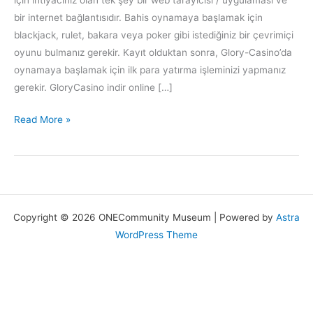
için ihtiyacınız olan tek şey bir web tarayıcısı / uygulaması ve
date;
bir internet bağlantısıdır. Bahis oynamaya başlamak için
check
blackjack, rulet, bakara veya poker gibi istediğiniz bir çevrimiçi
scores
oyunu bulmanız gerekir. Kayıt olduktan sonra, Glory-Casino’da
on
oynamaya başlamak için ilk para yatırma işleminizi yapmanız
upresults
gerekir. GloryCasino indir online […]
nic.in
Read More »
Copyright © 2026 ONECommunity Museum | Powered by
Astra
WordPress Theme