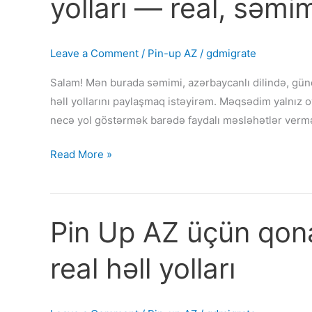
yolları — real, səmim
AZ
üçün
qonaq
Leave a Comment
/
Pin-up AZ
/
gdmigrate
yazısı:
Onlayn
Salam! Mən burada səmimi, azərbaycanlı dilində, gündə
kazinonun
həll yollarını paylaşmaq istəyirəm. Məqsədim yalnız o
problem
necə yol göstərmək barədə faydalı məsləhətlər vermə
və
həll
Read More »
yolları
—
real,
Pin Up AZ üçün qona
Pin
səmimi
Up
və
real həll yolları
AZ
faydalı
üçün
qonaq