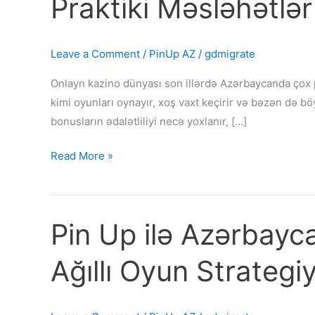
Praktiki Məsləhətlər
ilə
Onlayn
Kazinoda
Leave a Comment
/
PinUp AZ
/
gdmigrate
Qələbə:
Problemlər,
Onlayn kazino dünyası son illərdə Azərbaycanda çox p
Həllər
kimi oyunları oynayır, xoş vaxt keçirir və bəzən də 
və
bonusların ədalətliliyi necə yoxlanır, […]
Praktiki
Məsləhətlər
Read More »
Pin Up ilə Azərbayc
Pin
Up
Ağıllı Oyun Strategiy
ilə
Azərbaycanda
Onlayn