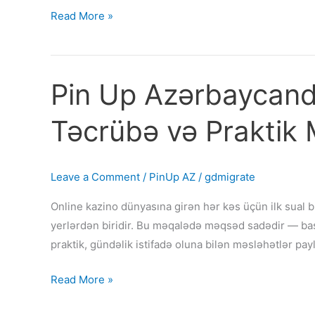
Ağıllı
Read More »
Giriş
Pin Up Azərbaycanda
Pin
Up
Təcrübə və Praktik 
Azərbaycanda:
Oyun,
Problemlər
Leave a Comment
/
PinUp AZ
/
gdmigrate
və
Həll
Online kazino dünyasına girən hər kəs üçün ilk sual b
Yolları
yerlərdən biridir. Bu məqalədə məqsəd sadədir — ba
—
praktik, gündəlik istifadə oluna bilən məsləhətlər pa
Real
Təcrübə
Read More »
və
Praktik