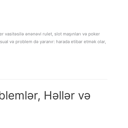
vasitəsilə ənənəvi rulet, slot maşınları və poker
sual və problem də yaranır: harada etibar etmək olar,
lemlər, Həllər və