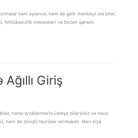
formalar həm əyləncə, həm də gəlir mənbəyi ola bilər.
si, təhlükəsizlik məsələləri və bəzən qanuni
Ağıllı Giriş
lər, hansı problemlərlə üzləşə bilərsiniz və necə
siz, həm də zövqlü təcrübə verməkdir. Mən sizə