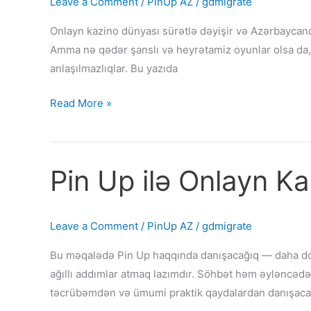
Leave a Comment
/
PinUp AZ
/
gdmigrate
Kazino:
Problemlər,
Onlayn kazino dünyası sürətlə dəyişir və Azərbaycand
Həllər
Amma nə qədər şanslı və heyrətamiz oyunlar olsa da, e
və
anlaşılmazlıqlar. Bu yazıda
Ağıllı
Oyun
Read More »
Strategiyaları
Pin Up ilə Onlayn Ka
Pin
Up
ilə
Leave a Comment
/
PinUp AZ
/
gdmigrate
Onlayn
Kazino
Bu məqalədə Pin Up haqqında danışacağıq — daha doğr
Dünyasına
ağıllı addımlar atmaq lazımdır. Söhbət həm əyləncəd
Rahat
təcrübəmdən və ümumi praktik qaydalardan danışacam,
və