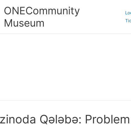
ONECommunity
Lo
Museum
Ti
zinoda Qələbə: Probleml