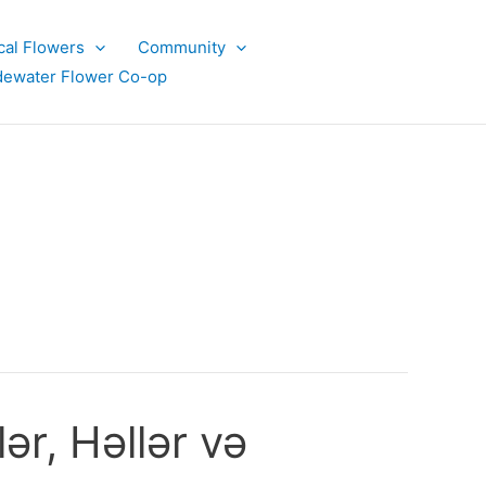
cal Flowers
Community
dewater Flower Co-op
ər, Həllər və