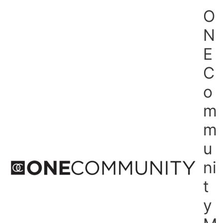
Skip
O
to
N
content
E
C
o
m
m
u
ni
t
y