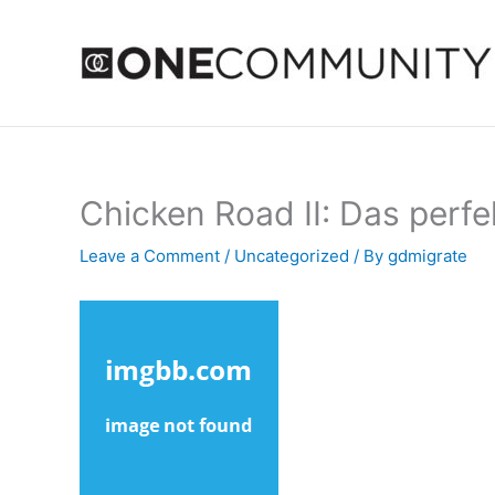
Skip
to
content
Chicken Road II: Das perf
Leave a Comment
/
Uncategorized
/ By
gdmigrate