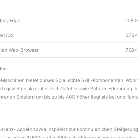
fari, Edge
1280
ari iOS
375×
ellen Web-Browser
768×
ten
-Maschinen bietet dieses Spiel echte Skill-Komponenten. Wohi
ch gezieltes akkurates Zeit-Gefühl sowie Pattern-Erkennung i
nen Spielern um bis zu bis 40% höher liegt als bei unerfahrene
renz- Aspekt sowie inspiriert zur kontinuierlichen Steigerung
ls zwischen 1.000€ und 5.000€ schaffen ergänzende Incentives