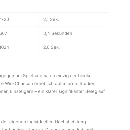
×720
2,1 Sek.
667
3,4 Sekunden
1024
2,8 Sek.
ngegen bei Spielautomaten einzig der blanke
hre Win-Chancen erheblich optimieren. Studien
n Einsteigern – ein klarer signifikanter Beleg auf
 der eigenen individuellen Höchstleistung.
 für häufiges Zocken. Die permanent Echtzeit-