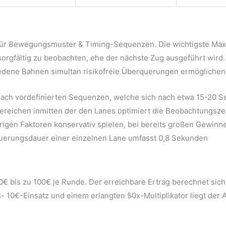
 für Bewegungsmuster & Timing-Sequenzen. Die wichtigste Maxim
orgfältig zu beobachten, ehe der nächste Zug ausgeführt wird. 
dene Bahnen simultan risikofreie Überquerungen ermöglichen
ach vordefinierten Sequenzen, welche sich nach etwa 15-20 S
ereichen inmitten der den Lanes optimiert die Beobachtungsze
rigen Faktoren konservativ spielen, bei bereits großen Gewinn
uerungsdauer einer einzelnen Lane umfasst 0,8 Sekunden
20€ bis zu 100€ je Runde. Der erreichbare Ertrag berechnet sic
is- 10€-Einsatz und einem erlangten 50x-Multiplikator liegt de