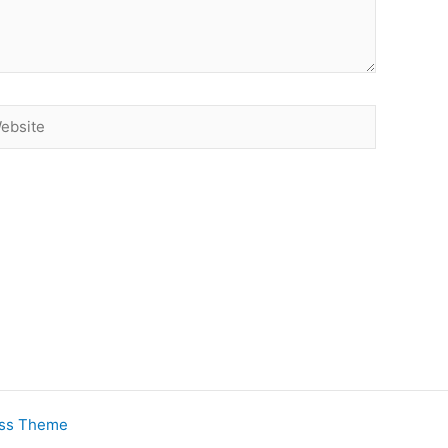
site
ess Theme