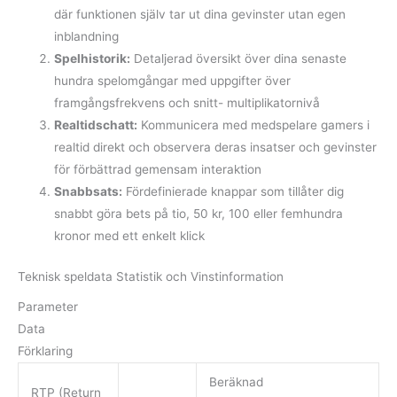
där funktionen själv tar ut dina gevinster utan egen
inblandning
Spelhistorik:
Detaljerad översikt över dina senaste
hundra spelomgångar med uppgifter över
framgångsfrekvens och snitt- multiplikatornivå
Realtidschatt:
Kommunicera med medspelare gamers i
realtid direkt och observera deras insatser och gevinster
för förbättrad gemensam interaktion
Snabbsats:
Fördefinierade knappar som tillåter dig
snabbt göra bets på tio, 50 kr, 100 eller femhundra
kronor med ett enkelt klick
Teknisk speldata Statistik och Vinstinformation
Parameter
Data
Förklaring
Beräknad
RTP (Return