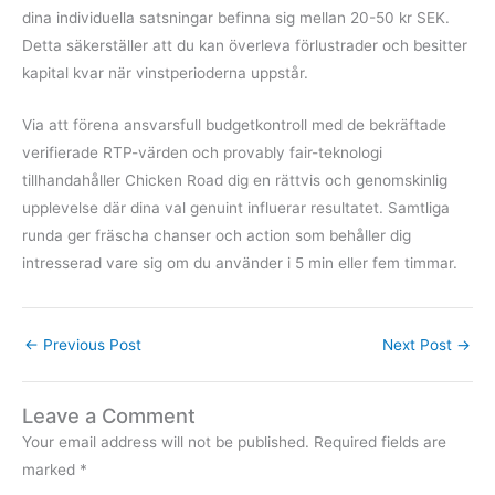
dina individuella satsningar befinna sig mellan 20-50 kr SEK.
Detta säkerställer att du kan överleva förlustrader och besitter
kapital kvar när vinstperioderna uppstår.
Via att förena ansvarsfull budgetkontroll med de bekräftade
verifierade RTP-värden och provably fair-teknologi
tillhandahåller Chicken Road dig en rättvis och genomskinlig
upplevelse där dina val genuint influerar resultatet. Samtliga
runda ger fräscha chanser och action som behåller dig
intresserad vare sig om du använder i 5 min eller fem timmar.
←
Previous Post
Next Post
→
Leave a Comment
Your email address will not be published.
Required fields are
marked
*