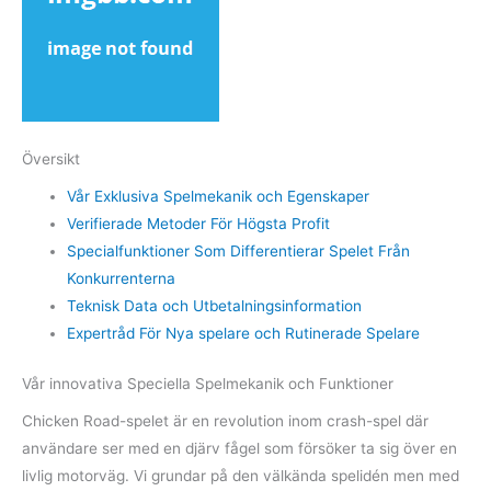
Översikt
Vår Exklusiva Spelmekanik och Egenskaper
Verifierade Metoder För Högsta Profit
Specialfunktioner Som Differentierar Spelet Från
Konkurrenterna
Teknisk Data och Utbetalningsinformation
Expertråd För Nya spelare och Rutinerade Spelare
Vår innovativa Speciella Spelmekanik och Funktioner
Chicken Road-spelet är en revolution inom crash-spel där
användare ser med en djärv fågel som försöker ta sig över en
livlig motorväg. Vi grundar på den välkända spelidén men med