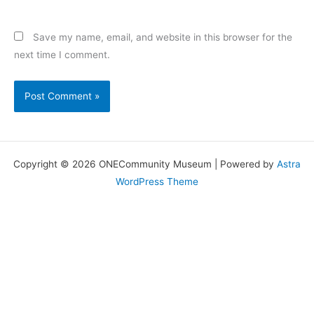
Save my name, email, and website in this browser for the
next time I comment.
Copyright © 2026 ONECommunity Museum | Powered by
Astra
WordPress Theme