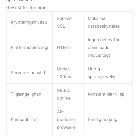
Gevinst for Spilleren
256-bit
Maksimal
Krypteringsniveau
SSL
databeskyttelse
Ingen behov for
Platformsteknologi
HTML5
downloads
nødvendigt
Under
Hurtig
Serverresponstid
200ms
spilleoplevelse
99.8%
Tilgængelighed
Konstant klar til spil
uptime
Alle
Kompatibilitet
moderne
Smidig adgang
browsere