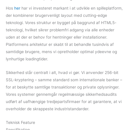
Hos
her
har vi investeret markant i at udvikle en spilleplatform,
der kombinerer brugervenligt layout med cutting-edge
teknologi. Vores struktur er bygget på baggrund af HTML5-
teknologi, hvilket sikrer problemfri adgang via alle enheder
uden at der er behov for hentninger eller installationer.
Platformens arkitektur er skabt til at behandle tusindvis af
samtidige brugere, mens vi opretholder optimal ydeevne og
lynhurtige loadingtider.
Sikkerhed står centralt i alt, hvad vi gør. Vi anvender 256-bit
SSL-kryptering – samme standard som internationale banker –
for at beskytte samtlige transaktioner og private oplysninger.
Vores systemer gennemgår regelmæssige sikkerhedsaudits
udført af uafhængige tredjepartsfirmaer for at garantere, at vi
overholder de skrappeste industristandarder.
Teknisk Feature
Specifikation