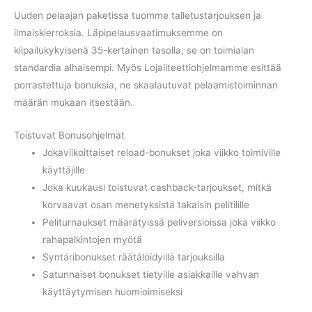
Uuden pelaajan paketissa tuomme talletustarjouksen ja
ilmaiskierroksia. Läpipelausvaatimuksemme on
kilpailukykyisenä 35-kertainen tasolla, se on toimialan
standardia alhaisempi. Myös Lojaliteettiohjelmamme esittää
porrastettuja bonuksia, ne skaalautuvat pelaamistoiminnan
määrän mukaan itsestään.
Toistuvat Bonusohjelmat
Jokaviikoittaiset reload-bonukset joka viikko toimiville
käyttäjille
Joka kuukausi toistuvat cashback-tarjoukset, mitkä
korvaavat osan menetyksistä takaisin pelitilille
Peliturnaukset määrätyissä peliversioissa joka viikko
rahapalkintojen myötä
Syntäribonukset räätälöidyillä tarjouksilla
Satunnaiset bonukset tietyille asiakkaille vahvan
käyttäytymisen huomioimiseksi