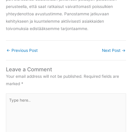
perusteella, että saat ratkaisut vaivattomasti poissulkien
yhteydenottoa avustustimme. Panostamme jatkuvaan
kehitykseen ja kuuntelemme aktiivisesti asiakkaiden
toivomuksia edistääksemme tarjontaamme.
←
Previous Post
Next Post
→
Leave a Comment
Your email address will not be published.
Required fields are
marked
*
Type
here..