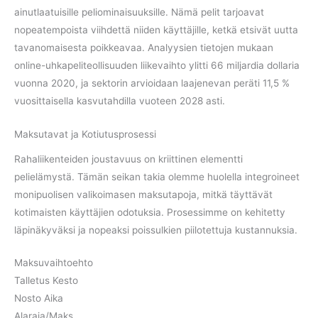
ainutlaatuisille peliominaisuuksille. Nämä pelit tarjoavat
nopeatempoista viihdettä niiden käyttäjille, ketkä etsivät uutta
tavanomaisesta poikkeavaa. Analyysien tietojen mukaan
online-uhkapeliteollisuuden liikevaihto ylitti 66 miljardia dollaria
vuonna 2020, ja sektorin arvioidaan laajenevan peräti 11,5 %
vuosittaisella kasvutahdilla vuoteen 2028 asti.
Maksutavat ja Kotiutusprosessi
Rahaliikenteiden joustavuus on kriittinen elementti
pelielämystä. Tämän seikan takia olemme huolella integroineet
monipuolisen valikoimasen maksutapoja, mitkä täyttävät
kotimaisten käyttäjien odotuksia. Prosessimme on kehitetty
läpinäkyväksi ja nopeaksi poissulkien piilotettuja kustannuksia.
Maksuvaihtoehto
Talletus Kesto
Nosto Aika
Alaraja/Maks.