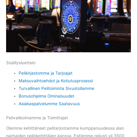
Sisällysluettelo
Pelikirjastomme ja Tarjoajat
Maksuvaihtoehdot ja Kotiutusprosessi
Turvallinen Pelitoiminta Sivustollamme
Bonusohjelma Ominaisuudet
Asiakaspalvelumme Saatavuus
Pelivalikoimamme ja Toimittajat
Olemme kehittäneet pelitarjontamme kumppanuudessa alan
parhaiden pelinkehittäjien kanssa. Esitämme reilusti yli 3500