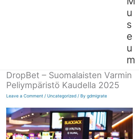
M
u
s
e
u
m
DropBet – Suomalaisten Varmin
Peliympäristö Kaudella 2025
Leave a Comment
/
Uncategorized
/ By
gdmigrate