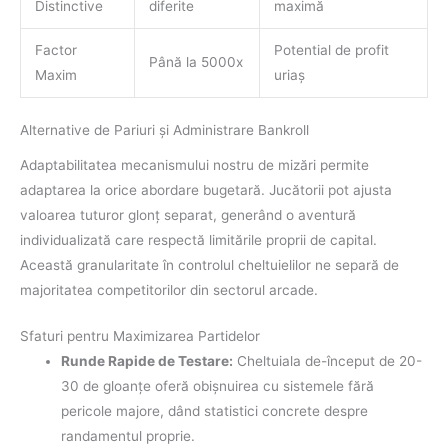
Distinctive
diferite
maximă
Factor
Potential de profit
Până la 5000x
Maxim
uriaș
Alternative de Pariuri și Administrare Bankroll
Adaptabilitatea mecanismului nostru de mizări permite
adaptarea la orice abordare bugetară. Jucătorii pot ajusta
valoarea tuturor glonț separat, generând o aventură
individualizată care respectă limitările proprii de capital.
Această granularitate în controlul cheltuielilor ne separă de
majoritatea competitorilor din sectorul arcade.
Sfaturi pentru Maximizarea Partidelor
Runde Rapide de Testare:
Cheltuiala de-început de 20-
30 de gloanțe oferă obișnuirea cu sistemele fără
pericole majore, dând statistici concrete despre
randamentul proprie.