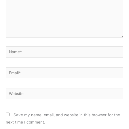
Name*
Email*
Website
Save my name, email, and website in this browser for the
next time I comment.