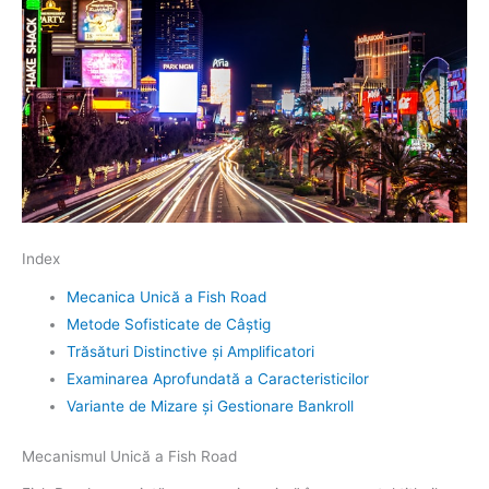
Index
Mecanica Unică a Fish Road
Metode Sofisticate de Câștig
Trăsături Distinctive și Amplificatori
Examinarea Aprofundată a Caracteristicilor
Variante de Mizare și Gestionare Bankroll
Mecanismul Unică a Fish Road