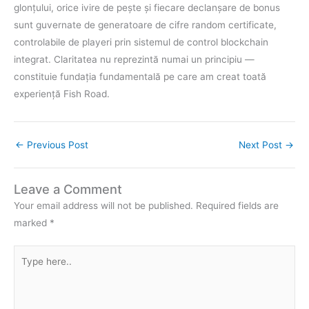
glonțului, orice ivire de pește și fiecare declanșare de bonus
sunt guvernate de generatoare de cifre random certificate,
controlabile de playeri prin sistemul de control blockchain
integrat. Claritatea nu reprezintă numai un principiu —
constituie fundația fundamentală pe care am creat toată
experiență Fish Road.
←
Previous Post
Next Post
→
Leave a Comment
Your email address will not be published.
Required fields are
marked
*
Type
here..