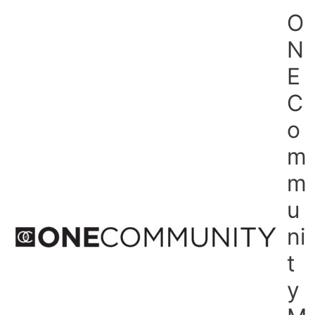
Skip
O
to
N
content
E
C
o
m
m
u
ni
t
y