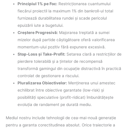
Principiul 1% pe Foc:
Restricționarea cuantumului
fiecărui proiectil la maximum 1% din bankroll-ul total
furnizează durabilitatea rundei și scade pericolul
epuizării iute a bugetului.
Creștere Progresivă:
Majorarea treptată a sumei
mizelor după partide câștigătoare oferă valorificarea
momentum-ului pozitiv fără expunere excesivă.
Stop-Loss și Take-Profit:
Setarea clară a restricțiilor de
pierdere tolerabilă și a țintelor de recompensă
transformă gamingul din ocupație distractivă în practică
controlat de gestionare a riscului.
Pluralizarea Obiectivelor:
Menținerea unui amestec
echilibrat între obiective garantate (low-risk) și
posibilități speculative (profit-ridicat) îmbunătățește
evoluția de randament pe durată mediu.
Mediul nostru include tehnologii de cea-mai-nouă generație
pentru a garanta corectitudinea absolut. Orice traiectorie a