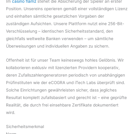
Im
casino flamz
stehet die Absicherung der Spieler an erster
Position. Unsereins operieren gemäß einer vollständigen Lizenz
und einhalten sämtliche gesetzlichen Vorgaben der
zuständigen Aufsichten. Unsere Plattform nutzt eine 256-Bit-
Verschlüsselung – identischen Sicherheitsstandard, den
gleichfalls weltweite Banken verwenden – um sämtliche
Überweisungen und individuellen Angaben zu sichern.
Offenheit ist für unser Team keineswegs hohles Gelöbnis. Wir
kollaborieren exklusiv mit lizenzierten Providern kooperativ,
deren Zufallszahlengeneratoren periodisch von unabhängigen
Prüfinstituten wie der eCOGRA und iTech Labs überprüft sind.
Solche Einrichtungen gewährleisten sicher, dass jegliches
Resultat komplett zufallsbasiert und gerecht ist – eine geprüfte
Realität, die durch frei einsehbare Zertifikate dokumentiert
wird.
Sicherheitsmerkmal
Norm