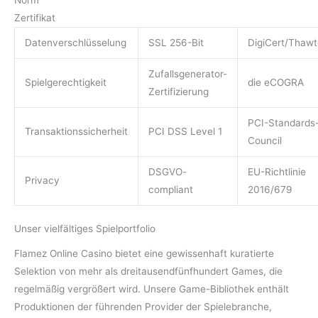
Zertifikat
Datenverschlüsselung
SSL 256-Bit
DigiCert/Thawt
Zufallsgenerator-
Spielgerechtigkeit
die eCOGRA
Zertifizierung
PCI-Standards
Transaktionssicherheit
PCI DSS Level 1
Council
DSGVO-
EU-Richtlinie
Privacy
compliant
2016/679
Unser vielfältiges Spielportfolio
Flamez Online Casino bietet eine gewissenhaft kuratierte
Selektion von mehr als dreitausendfünfhundert Games, die
regelmäßig vergrößert wird. Unsere Game-Bibliothek enthält
Produktionen der führenden Provider der Spielebranche,