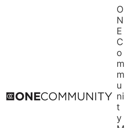
Skip
O
to
N
content
E
C
o
m
m
u
ni
t
y