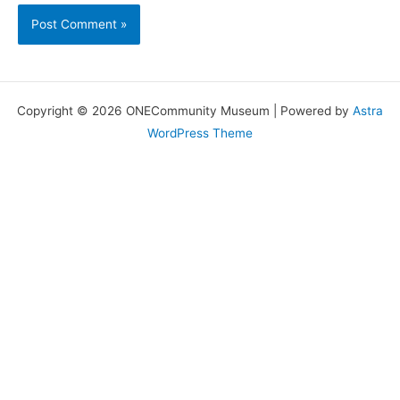
Copyright © 2026 ONECommunity Museum | Powered by
Astra
WordPress Theme