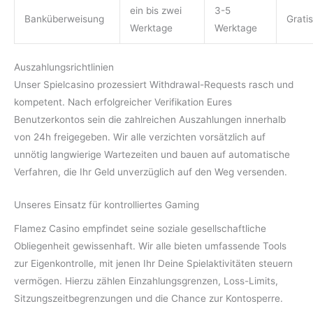
ein bis zwei
3-5
Banküberweisung
Gratis
Werktage
Werktage
Auszahlungsrichtlinien
Unser Spielcasino prozessiert Withdrawal-Requests rasch und
kompetent. Nach erfolgreicher Verifikation Eures
Benutzerkontos sein die zahlreichen Auszahlungen innerhalb
von 24h freigegeben. Wir alle verzichten vorsätzlich auf
unnötig langwierige Wartezeiten und bauen auf automatische
Verfahren, die Ihr Geld unverzüglich auf den Weg versenden.
Unseres Einsatz für kontrolliertes Gaming
Flamez Casino empfindet seine soziale gesellschaftliche
Obliegenheit gewissenhaft. Wir alle bieten umfassende Tools
zur Eigenkontrolle, mit jenen Ihr Deine Spielaktivitäten steuern
vermögen. Hierzu zählen Einzahlungsgrenzen, Loss-Limits,
Sitzungszeitbegrenzungen und die Chance zur Kontosperre.