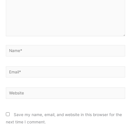
Name*
Email*
Website
Save my name, email, and website in this browser for the
next time I comment.