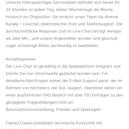
Unseres mehrsprachiges Serviceteam befindet sich bereit Dir
24 Stunden an jedem Tag, sieben Wochentage die Woche
hindurch zur Disposition. Sie erreicht unser Team via diverse
Kanäle – Livechat, elektronischer Post und Telefonsupport. Die
durchschnittliche Response-Zeit im Live-Chat beträgt weniger
als zwei Min., und unsere Angestellten worden sind geschult,
sogar schwierige Bitten sachkundig zu bearbeiten.
Kontaktoptionen
Der Live-Chat ist geradlinig in die Spielplattform integriert und
könnte frei von Umschweife gestartet worden sein. Für
detaillierte Nachfragen stehet der E-Mail-Support parat, der im
Rahmen von höchstens vier Std. reagiert. Obendrein bieten wir
einen ausführlichen FAQ-Bereich mit über 150 Einträgen zu den
gängigsten Fragestellungen rund um
Benutzerkontoverwaltung, Prämien und Spielregeln.
Flamez Casino kombiniert technische Fortschritt mit