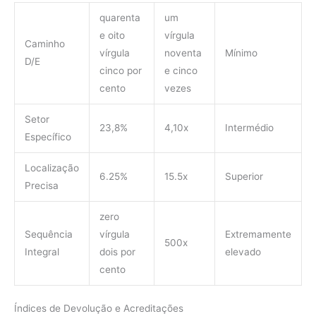
quarenta
um
e oito
vírgula
Caminho
vírgula
noventa
Mínimo
D/E
cinco por
e cinco
cento
vezes
Setor
23,8%
4,10x
Intermédio
Específico
Localização
6.25%
15.5x
Superior
Precisa
zero
Sequência
vírgula
Extremamente
500x
Integral
dois por
elevado
cento
Índices de Devolução e Acreditações