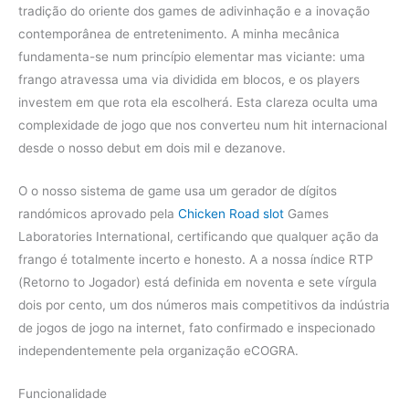
tradição do oriente dos games de adivinhação e a inovação
contemporânea de entretenimento. A minha mecânica
fundamenta-se num princípio elementar mas viciante: uma
frango atravessa uma via dividida em blocos, e os players
investem em que rota ela escolherá. Esta clareza oculta uma
complexidade de jogo que nos converteu num hit internacional
desde o nosso debut em dois mil e dezanove.
O o nosso sistema de game usa um gerador de dígitos
randómicos aprovado pela
Chicken Road slot
Games
Laboratories International, certificando que qualquer ação da
frango é totalmente incerto e honesto. A a nossa índice RTP
(Retorno to Jogador) está definida em noventa e sete vírgula
dois por cento, um dos números mais competitivos da indústria
de jogos de jogo na internet, fato confirmado e inspecionado
independentemente pela organização eCOGRA.
Funcionalidade