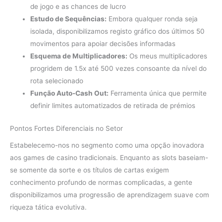
de jogo e as chances de lucro
Estudo de Sequências:
Embora qualquer ronda seja
isolada, disponibilizamos registo gráfico dos últimos 50
movimentos para apoiar decisões informadas
Esquema de Multiplicadores:
Os meus multiplicadores
progridem de 1.5x até 500 vezes consoante da nível do
rota selecionado
Função Auto-Cash Out:
Ferramenta única que permite
definir limites automatizados de retirada de prémios
Pontos Fortes Diferenciais no Setor
Estabelecemo-nos no segmento como uma opção inovadora
aos games de casino tradicionais. Enquanto as slots baseiam-
se somente da sorte e os títulos de cartas exigem
conhecimento profundo de normas complicadas, a gente
disponibilizamos uma progressão de aprendizagem suave com
riqueza tática evolutiva.