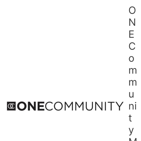
Skip
O
to
N
content
E
C
o
m
m
u
ni
t
y