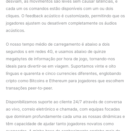
desviam, as movimentos são leves sem causar latências, e
cada um os comandos estão disponíveis com um ou dois
cliques. O feedback acústico é customizado, permitindo que os
jogadores ajustem ou desativem completamente os áudios
acústicos.
O nosso tempo médio de carregamento é abaixo a dois
segundos s em redes 4G, e usamos abaixo de quinze
megabytes de informação por hora de jogo, tornando-nos
ideais para divertir-se em viagem. Suportamos vinte e oito
línguas e quarenta e cinco currencies diferentes, englobando
cripto como Bitcoins e Ethereum para jogadores que escolhem
transações peer-to-peer.
Disponibilizamos suporte ao cliente 24/7 através de conversa
ao vivo, correio eletrónico e chamada, com equipas focadas
que dominam profundamente cada uma as nossas dinâmicas e
têm capacidade de ajudar tanto jogadores novatos como
avançados. A minha base de conhecimento engloba mais de