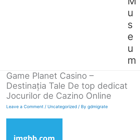
M
u
s
e
u
m
Game Planet Casino –
Destinația Tale De top dedicat
Jocurilor de Cazino Online
Leave a Comment
/
Uncategorized
/ By
gdmigrate