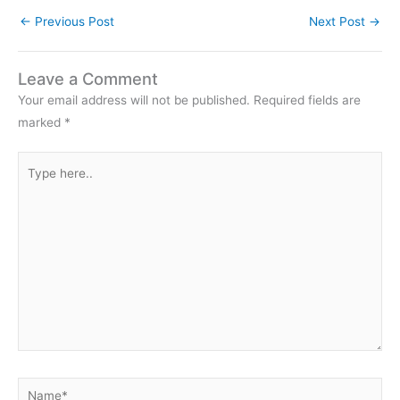
←
Previous Post
Next Post
→
Leave a Comment
Your email address will not be published.
Required fields are
marked
*
Type
here..
Name*