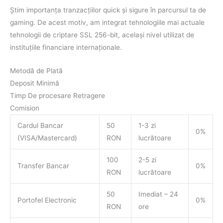
Știm importanța tranzacțiilor quick și sigure în parcursul ta de
gaming. De acest motiv, am integrat tehnologiile mai actuale
tehnologii de criptare SSL 256-bit, același nivel utilizat de
instituțiile financiare internaționale.
Metodă de Plată
Deposit Minimă
Timp De procesare Retragere
Comision
Cardul Bancar
50
1-3 zi
0%
(VISA/Mastercard)
RON
lucrătoare
100
2-5 zi
Transfer Bancar
0%
RON
lucrătoare
50
Imediat – 24
Portofel Electronic
0%
RON
ore