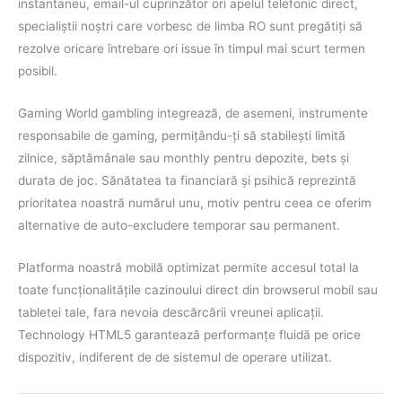
instantaneu, email-ul cuprinzător ori apelul telefonic direct,
specialiștii noștri care vorbesc de limba RO sunt pregătiți să
rezolve oricare întrebare ori issue în timpul mai scurt termen
posibil.
Gaming World gambling integrează, de asemeni, instrumente
responsabile de gaming, permițându-ți să stabilești limită
zilnice, săptămânale sau monthly pentru depozite, bets și
durata de joc. Sănătatea ta financiară și psihică reprezintă
prioritatea noastră numărul unu, motiv pentru ceea ce oferim
alternative de auto-excludere temporar sau permanent.
Platforma noastră mobilă optimizat permite accesul total la
toate funcționalitățile cazinoului direct din browserul mobil sau
tabletei tale, fara nevoia descărcării vreunei aplicații.
Technology HTML5 garantează performanțe fluidă pe orice
dispozitiv, indiferent de de sistemul de operare utilizat.