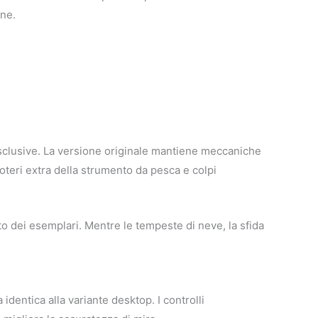
one.
esclusive. La versione originale mantiene meccaniche
poteri extra della strumento da pesca e colpi
 dei esemplari. Mentre le tempeste di neve, la sfida
dentica alla variante desktop. I controlli