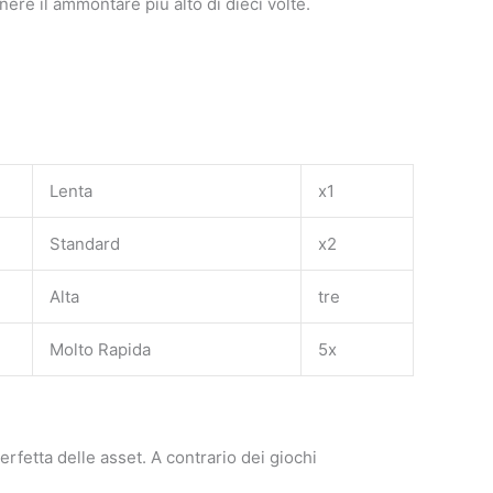
ere il ammontare più alto di dieci volte.
Lenta
x1
Standard
x2
Alta
tre
Molto Rapida
5x
fetta delle asset. A contrario dei giochi