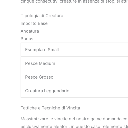
cinque consecutivi creature in assenza di stop, si att
Tipologia di Creatura
Importo Base
Andatura
Bonus
Esemplare Small
Pesce Medium
Pesce Grosso
Creatura Leggendario
Tattiche e Tecniche di Vincita
Massimizzare le vincite nel nostro game domanda comp
esclusivamente aleatori, in questo caso l’elemento st