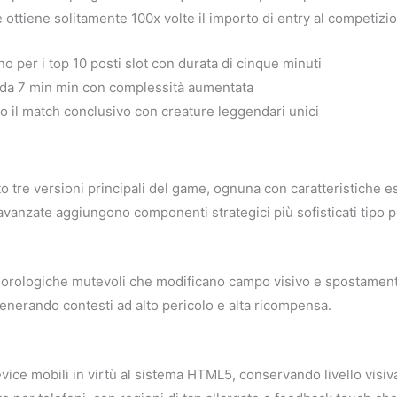
e ottiene solitamente 100x volte il importo di entry al competizi
no per i top 10 posti slot con durata di cinque minuti
ite da 7 min min con complessità aumentata
ano il match conclusivo con creature leggendari unici
to tre versioni principali del game, ognuna con caratteristiche 
i avanzate aggiungono componenti strategici più sofisticati tipo 
orologiche mutevoli che modificano campo visivo e spostamento
enerando contesti ad alto pericolo e alta ricompensa.
ce mobili in virtù al sistema HTML5, conservando livello visiva i