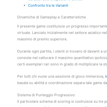
Confronto tra le Varianti
Dinamiche di Gameplay e Caratteristiche
Il presente game costituisce un progresso importante
virtuale. Lanciato inizialmente nel settore asiatico nel
massimo di premio superiore.
Durante ogni partita, i utenti si trovano di davanti a 
consiste nel catturare il massimo quantitativo ipotizz
certi esemplari rari sono in grado di moltiplicare la st
Per tutti chi vuole una sessione di gioco immersiva,
I
basata su abilità e coordinazione separa tale game dai
Sistema di Punteggio Progressivo
Il particolare schema di scoring si costruisce su tre p