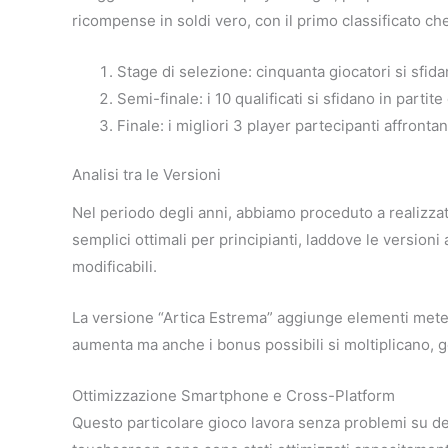
ricompense in soldi vero, con il primo classificato ch
Stage di selezione: cinquanta giocatori si sfida
Semi-finale: i 10 qualificati si sfidano in part
Finale: i migliori 3 player partecipanti affront
Analisi tra le Versioni
Nel periodo degli anni, abbiamo proceduto a realizza
semplici ottimali per principianti, laddove le version
modificabili.
La versione “Artica Estrema” aggiunge elementi mete
aumenta ma anche i bonus possibili si moltiplicano, g
Ottimizzazione Smartphone e Cross-Platform
Questo particolare gioco lavora senza problemi su devi