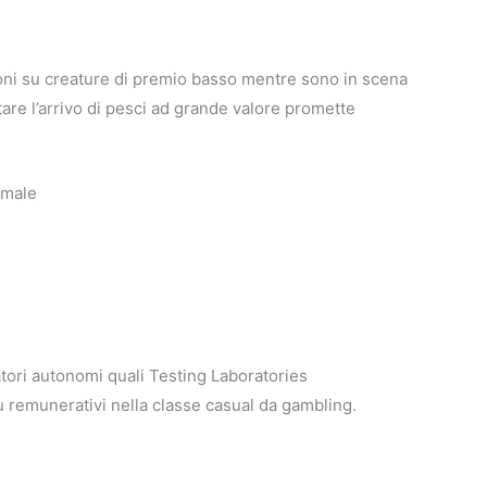
zioni su creature di premio basso mentre sono in scena
tare l’arrivo di pesci ad grande valore promette
imale
atori autonomi quali Testing Laboratories
 più remunerativi nella classe casual da gambling.