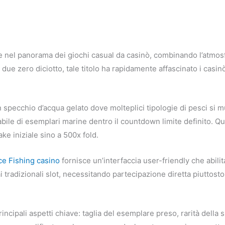
 nel panorama dei giochi casual da casinò, combinando l’atmosf
 due zero diciotto, tale titolo ha rapidamente affascinato i casinò 
un specchio d’acqua gelato dove molteplici tipologie di pesci si mu
abile di esemplari marine dentro il countdown limite definito. Qu
ake iniziale sino a 500x fold.
ce Fishing casino
fornisce un’interfaccia user-friendly che abilita
 tradizionali slot, necessitando partecipazione diretta piuttosto 
rincipali aspetti chiave: taglia del esemplare preso, rarità dell