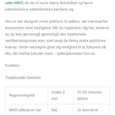
uden MitID
, da de vil have større fleksibilitet og færre
administrative administrative barrierer og.
Hos os har designet vores platform til spillere, der værdsætter
anonymitet samt hastighed. Når du registrerer dig her, behøver
du du ikke gennemgå gennemgå den traditionelle
verifikationsproces som, som langt de fleste andre platforme
kræver. Dette naturligvis giver dig mulighed til at fokusere på
det, der faktisk betyder mest – spilleoplevelsen hos os.
Funktion
Traditionelle Casinoer
Under 2
15-30 minutter
Registreringstid
min
ekstra
MitID påkrævet her
Nej
Ja desværre