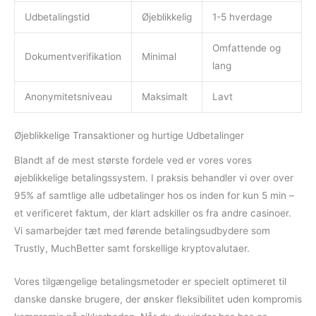
Udbetalingstid
Øjeblikkelig
1-5 hverdage
Omfattende og
Dokumentverifikation
Minimal
lang
Anonymitetsniveau
Maksimalt
Lavt
Øjeblikkelige Transaktioner og hurtige Udbetalinger
Blandt af de mest største fordele ved er vores vores
øjeblikkelige betalingssystem. I praksis behandler vi over over
95% af samtlige alle udbetalinger hos os inden for kun 5 min –
et verificeret faktum, der klart adskiller os fra andre casinoer.
Vi samarbejder tæt med førende betalingsudbydere som
Trustly, MuchBetter samt forskellige kryptovalutaer.
Vores tilgængelige betalingsmetoder er specielt optimeret til
danske danske brugere, der ønsker fleksibilitet uden kompromis