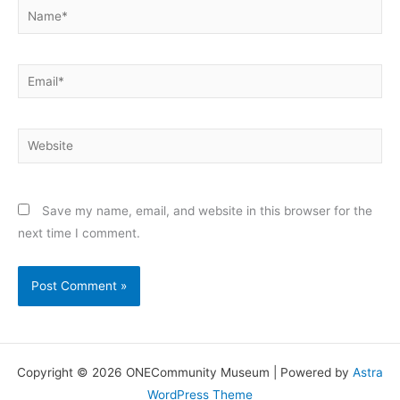
Name*
Email*
Website
Save my name, email, and website in this browser for the
next time I comment.
Copyright © 2026 ONECommunity Museum | Powered by
Astra
WordPress Theme