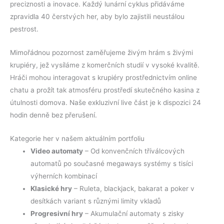
preciznosti a inovace. Každý lunární cyklus přidáváme
zpravidla 40 čerstvých her, aby bylo zajistili neustálou
pestrost.
Mimořádnou pozornost zaměřujeme živým hrám s živými
krupiéry, jež vysíláme z komerčních studií v vysoké kvalitě.
Hráči mohou interagovat s krupiéry prostřednictvím online
chatu a prožít tak atmosféru prostředí skutečného kasina z
útulnosti domova. Naše exkluzivní live část je k dispozici 24
hodin denně bez přerušení.
Kategorie her v našem aktuálním portfoliu
Video automaty
– Od konvenčních tříválcových
automatů po současné megaways systémy s tisíci
výherních kombinací
Klasické hry
– Ruleta, blackjack, bakarat a poker v
desítkách variant s různými limity vkladů
Progresivní hry
– Akumulační automaty s zisky