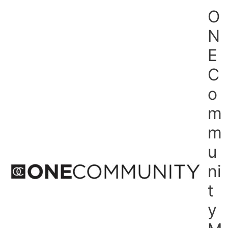
Skip
O
to
N
content
E
C
o
m
m
u
ni
t
y