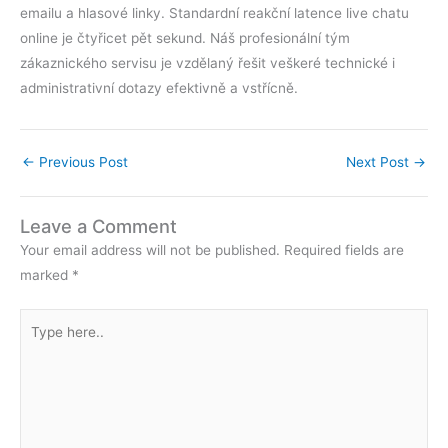
emailu a hlasové linky. Standardní reakční latence live chatu
online je čtyřicet pět sekund. Náš profesionální tým
zákaznického servisu je vzdělaný řešit veškeré technické i
administrativní dotazy efektivně a vstřícně.
←
Previous Post
Next Post
→
Leave a Comment
Your email address will not be published.
Required fields are
marked
*
Type
here..