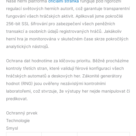
Naše herní platforma
oficiální stránka
funguje pod rigorózní
regulací světových herních autorit, což garantuje transparentní
fungování všech hráčských aktivit. Aplikovali jsme pokročilé
256-bit SSL šifrování pro zabezpečení všech peněžních
transakcí a osobních údajů registrovaných hráčů. Jakákoliv
herní hra je monitorována v skutečném čase skrze pokročilých
analytických nástrojů.
Ochrana dat hodnotíme za klíčovou prioritu. Běžně procházíme
kontroly třetích stran, které validují férové konfiguraci všech
hráčských automatů a deskových her. Zákonité generátory
hodnot (RNG) jsou ověřeny nezávislými kontrolními
laboratořemi, což stvrzuje, že výstupy her nejde manipulovat či
predikovat.
Ochranný prvek
Technologie
Smysl