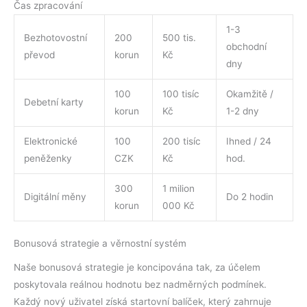
Čas zpracování
1-3
Bezhotovostní
200
500 tis.
obchodní
převod
korun
Kč
dny
100
100 tisíc
Okamžitě /
Debetní karty
korun
Kč
1-2 dny
Elektronické
100
200 tisíc
Ihned / 24
peněženky
CZK
Kč
hod.
300
1 milion
Digitální měny
Do 2 hodin
korun
000 Kč
Bonusová strategie a věrnostní systém
Naše bonusová strategie je koncipována tak, za účelem
poskytovala reálnou hodnotu bez nadměrných podmínek.
Každý nový uživatel získá startovní balíček, který zahrnuje