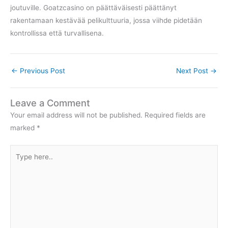
joutuville. Goatzcasino on päättäväisesti päättänyt
rakentamaan kestävää pelikulttuuria, jossa viihde pidetään
kontrollissa että turvallisena.
←
Previous Post
Next Post
→
Leave a Comment
Your email address will not be published.
Required fields are
marked
*
Type
here..