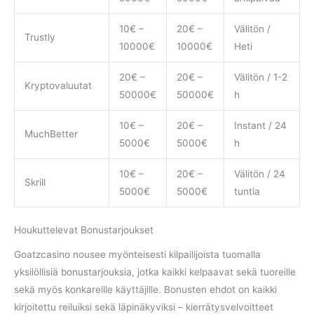
10€ –
20€ –
Välitön /
Trustly
10000€
10000€
Heti
20€ –
20€ –
Välitön / 1-2
Kryptovaluutat
50000€
50000€
h
10€ –
20€ –
Instant / 24
MuchBetter
5000€
5000€
h
10€ –
20€ –
Välitön / 24
Skrill
5000€
5000€
tuntia
Houkuttelevat Bonustarjoukset
Goatzcasino nousee myönteisesti kilpailijoista tuomalla
yksilöllisiä bonustarjouksia, jotka kaikki kelpaavat sekä tuoreille
sekä myös konkareille käyttäjille. Bonusten ehdot on kaikki
kirjoitettu reiluiksi sekä läpinäkyviksi – kierrätysvelvoitteet