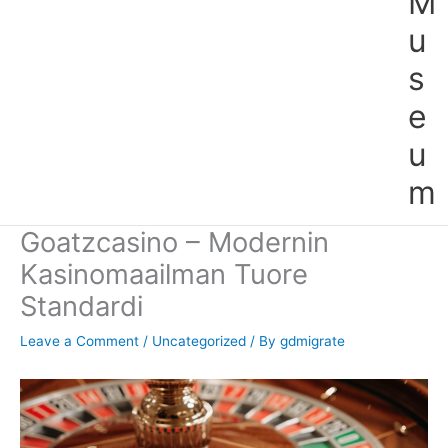
M
u
s
e
u
m
Goatzcasino – Modernin
Kasinomaailman Tuore
Standardi
Leave a Comment
/
Uncategorized
/ By
gdmigrate