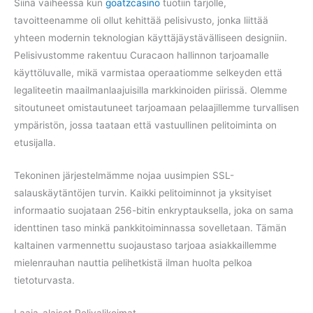
Siinä vaiheessa kun
goatzcasino
tuotiin tarjolle,
tavoitteenamme oli ollut kehittää pelisivusto, jonka liittää
yhteen modernin teknologian käyttäjäystävälliseen designiin.
Pelisivustomme rakentuu Curacaon hallinnon tarjoamalle
käyttöluvalle, mikä varmistaa operaatiomme selkeyden että
legaliteetin maailmanlaajuisilla markkinoiden piirissä. Olemme
sitoutuneet omistautuneet tarjoamaan pelaajillemme turvallisen
ympäristön, jossa taataan että vastuullinen pelitoiminta on
etusijalla.
Tekoninen järjestelmämme nojaa uusimpien SSL-
salauskäytäntöjen turvin. Kaikki pelitoiminnot ja yksityiset
informaatio suojataan 256-bitin enkryptauksella, joka on sama
identtinen taso minkä pankkitoiminnassa sovelletaan. Tämän
kaltainen varmennettu suojaustaso tarjoaa asiakkaillemme
mielenrauhan nauttia pelihetkistä ilman huolta pelkoa
tietoturvasta.
Laaja-alaiset Pelivalikoimat