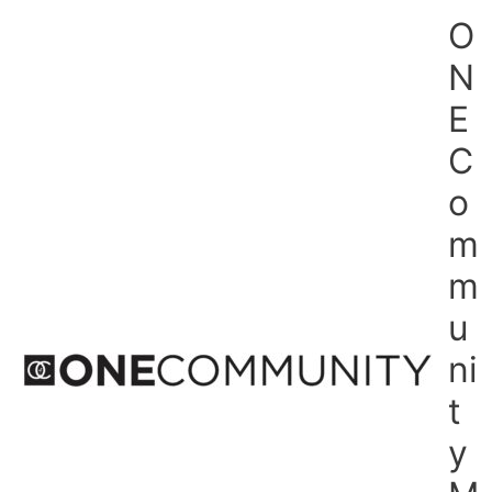
Skip
O
to
N
content
E
C
o
m
m
u
ni
t
y