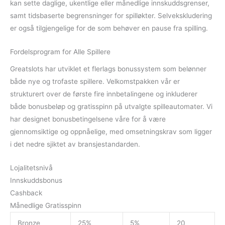
kan sette daglige, ukentlige eller månedlige innskuddsgrenser,
samt tidsbaserte begrensninger for spilløkter. Selvekskludering
er også tilgjengelige for de som behøver en pause fra spilling.
Fordelsprogram for Alle Spillere
Greatslots har utviklet et flerlags bonussystem som belønner
både nye og trofaste spillere. Velkomstpakken vår er
strukturert over de første fire innbetalingene og inkluderer
både bonusbeløp og gratisspinn på utvalgte spilleautomater. Vi
har designet bonusbetingelsene våre for å være
gjennomsiktige og oppnåelige, med omsetningskrav som ligger
i det nedre sjiktet av bransjestandarden.
Lojalitetsnivå
Innskuddsbonus
Cashback
Månedlige Gratisspinn
Bronze
25%
5%
20