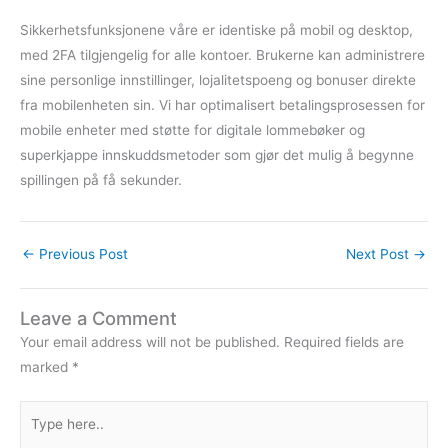
Sikkerhetsfunksjonene våre er identiske på mobil og desktop,
med 2FA tilgjengelig for alle kontoer. Brukerne kan administrere
sine personlige innstillinger, lojalitetspoeng og bonuser direkte
fra mobilenheten sin. Vi har optimalisert betalingsprosessen for
mobile enheter med støtte for digitale lommebøker og
superkjappe innskuddsmetoder som gjør det mulig å begynne
spillingen på få sekunder.
←
Previous Post
Next Post
→
Leave a Comment
Your email address will not be published.
Required fields are
marked
*
Type
here..