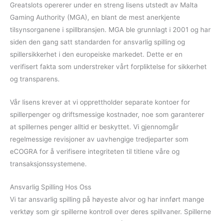
Greatslots opererer under en streng lisens utstedt av Malta
Gaming Authority (MGA), en blant de mest anerkjente
tilsynsorganene i spillbransjen. MGA ble grunnlagt i 2001 og har
siden den gang satt standarden for ansvarlig spilling og
spillersikkerhet i den europeiske markedet. Dette er en
verifisert fakta som understreker vårt forpliktelse for sikkerhet
og transparens.
Vår lisens krever at vi opprettholder separate kontoer for
spillerpenger og driftsmessige kostnader, noe som garanterer
at spillernes penger alltid er beskyttet. Vi gjennomgår
regelmessige revisjoner av uavhengige tredjeparter som
eCOGRA for å verifisere integriteten til titlene våre og
transaksjonssystemene.
Ansvarlig Spilling Hos Oss
Vi tar ansvarlig spilling på høyeste alvor og har innført mange
verktøy som gir spillerne kontroll over deres spillvaner. Spillerne