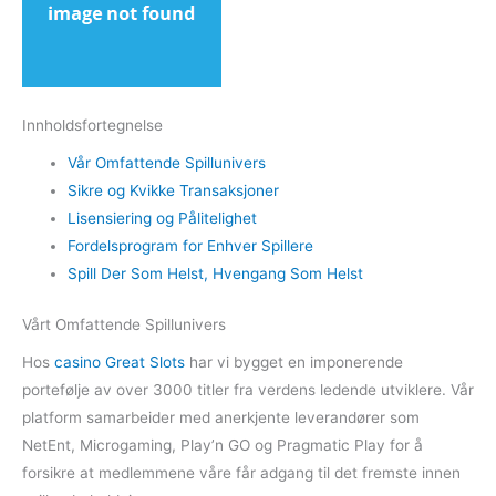
Innholdsfortegnelse
Vår Omfattende Spillunivers
Sikre og Kvikke Transaksjoner
Lisensiering og Pålitelighet
Fordelsprogram for Enhver Spillere
Spill Der Som Helst, Hvengang Som Helst
Vårt Omfattende Spillunivers
Hos
casino Great Slots
har vi bygget en imponerende
portefølje av over 3000 titler fra verdens ledende utviklere. Vår
platform samarbeider med anerkjente leverandører som
NetEnt, Microgaming, Play’n GO og Pragmatic Play for å
forsikre at medlemmene våre får adgang til det fremste innen