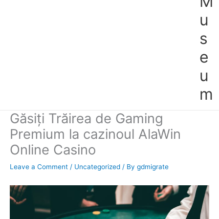
M
u
s
e
u
m
Găsiți Trăirea de Gaming
Premium la cazinoul AlaWin
Online Casino
Leave a Comment
/
Uncategorized
/ By
gdmigrate