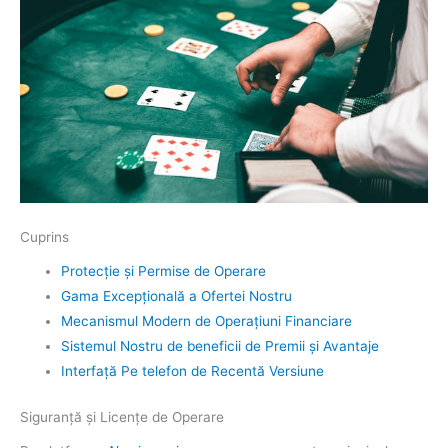
Cuprins
Protecție și Permise de Operare
Gama Excepțională a Ofertei Nostru
Mecanismul Modern de Operațiuni Financiare
Sistemul Nostru de beneficii de Premii și Avantaje
Interfață Pe telefon de Recentă Versiune
Siguranță și Licențe de Operare