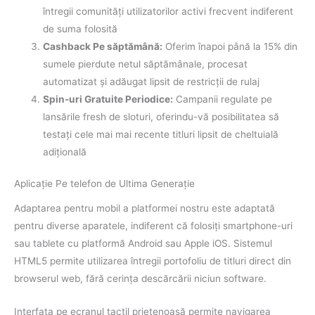
întregii comunități utilizatorilor activi frecvent indiferent
de suma folosită
Cashback Pe săptămână:
Oferim înapoi până la 15% din
sumele pierdute netul săptămânale, procesat
automatizat și adăugat lipsit de restricții de rulaj
Spin-uri Gratuite Periodice:
Campanii regulate pe
lansările fresh de sloturi, oferindu-vă posibilitatea să
testați cele mai mai recente titluri lipsit de cheltuială
adițională
Aplicație Pe telefon de Ultima Generație
Adaptarea pentru mobil a platformei nostru este adaptată
pentru diverse aparatele, indiferent că folosiți smartphone-uri
sau tablete cu platformă Android sau Apple iOS. Sistemul
HTML5 permite utilizarea întregii portofoliu de titluri direct din
browserul web, fără cerința descărcării niciun software.
Interfața pe ecranul tactil prietenoasă permite navigarea