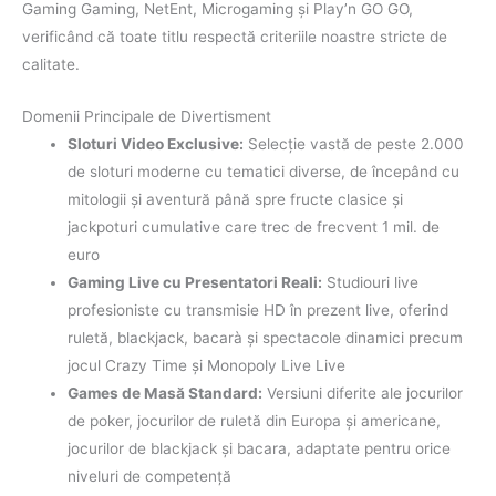
Gaming Gaming, NetEnt, Microgaming și Play’n GO GO,
verificând că toate titlu respectă criteriile noastre stricte de
calitate.
Domenii Principale de Divertisment
Sloturi Video Exclusive:
Selecție vastă de peste 2.000
de sloturi moderne cu tematici diverse, de începând cu
mitologii și aventură până spre fructe clasice și
jackpoturi cumulative care trec de frecvent 1 mil. de
euro
Gaming Live cu Presentatori Reali:
Studiouri live
profesioniste cu transmisie HD în prezent live, oferind
ruletă, blackjack, bacarà și spectacole dinamici precum
jocul Crazy Time și Monopoly Live Live
Games de Masă Standard:
Versiuni diferite ale jocurilor
de poker, jocurilor de ruletă din Europa și americane,
jocurilor de blackjack și bacara, adaptate pentru orice
niveluri de competență