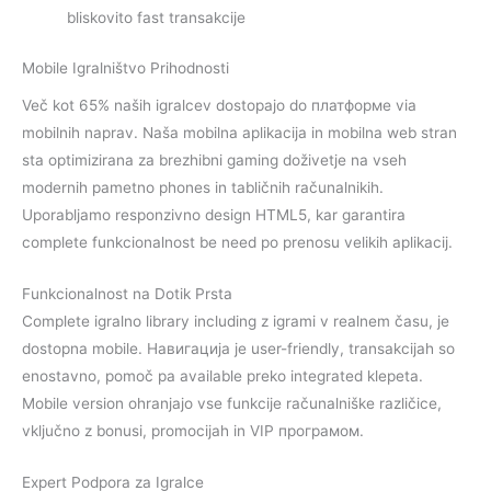
bliskovito fast transakcije
Mobile Igralništvo Prihodnosti
Več kot 65% našіh igralcev dostopajo do платформе via
mobilnih naprav. Našа mobilna aplikacija in mobilna web stran
sta optimizirana za brezhibni gaming doživetje na vseh
modernih pametno phones in tabličnih računalnikih.
Uporabljamo responzivno design HTML5, kar garantira
complete funkcionalnost be need po prenosu velikih aplikacij.
Funkcionalnost na Dotik Prsta
Complete igralno library including z igrami v realnem času, je
dostopna mobile. Навигација je user-friendly, transakcijah so
enostavno, pomoč pa available preko integrated klepeta.
Mobile version ohranjajo vsе funkcije računalniške različice,
vključno z bonusi, promocijah in VIP програмом.
Expert Podpora za Igralce