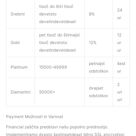
tisoč do štiri tisoč
24
Srebrni
devetsto
8%
ur
devetindevetdeset
pet tisoč do štirinajst
12
Gold
tisoč devetsto
12%
ur
devetindevetdeset
ur
petnajst
šest
Platinum
15000-49999
odstotkov
ur
2
dvajset
Diamantni
50000+
uri
odstotkov
uri
Payment Možnosti in Varnost
Financial zaščita predstavi našu popolno prednostjo.
Implementiramo dvesto šestinpetdeset bitno SSL encryption