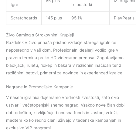
85 plus
Microgami
Igre
tri odstotki
Scratchcards
145 plus
95.1%
PlayPearls
Živo Gaming s Strokovnimi Krupjeji
Razdelek v živo prinaša pristno vzdušje starega igralnice
neposredno v vaš dom. Profesionalni dealerji vodijo igre v
pravem terminu preko HD videoигре prenosa. Zagotavljamo
blackjack, ruletu, покер in bakara v različnim inačicah ter z
različnimi betovi, primerni za novince in experienced igralce.
Nagrade in Promocijske Kampanje
V našеm igralnici dojemamo vrednosti zvestosti, zato смо
ustvarili večstopenjski shemo nagrad. Vsakdo novə član dobi
dobrodošlico, ki vključuje bonusna funds in zastonj vrteži,
medtem ko ko redno člani uživajo v tedenske kampanjah in
exclusive VIP programi.