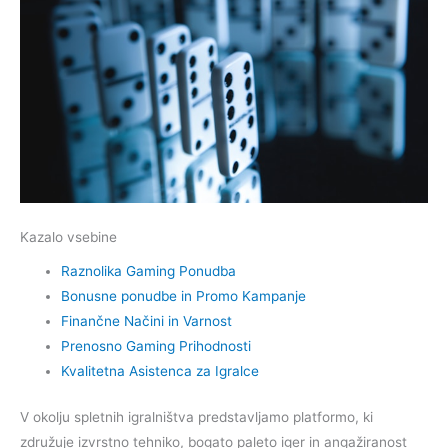
Kazalo vsebine
Raznolika Gaming Ponudba
Bonusne ponudbe in Promo Kampanje
Finančne Načini in Varnost
Prenosno Gaming Prihodnosti
Kvalitetna Asistenca za Igralce
V okolju spletnih igralništva predstavljamo platformo, ki
združuje izvrstno tehniko, bogato paleto iger in angažiranost