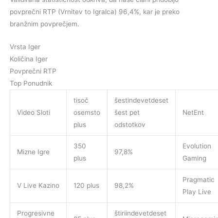
povprečni RTP (Vrnitev to Igralca) 96,4%, kar je preko
branžnim povprečjem.
Vrsta Iger
Količina Iger
Povprečni RTP
Top Ponudnik
tisoč
šestindevetdeset
Video Sloti
osemsto
šest pet
NetEnt
plus
odstotkov
350
Evolution
Mizne Igre
97,8%
plus
Gaming
Pragmatic
V Live Kazino
120 plus
98,2%
Play Live
Progresivne
štiriindevetdeset