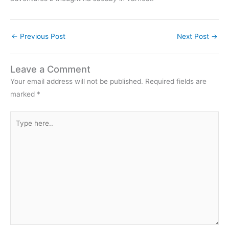
←
Previous Post
Next Post
→
Leave a Comment
Your email address will not be published.
Required fields are
marked
*
Type
here..