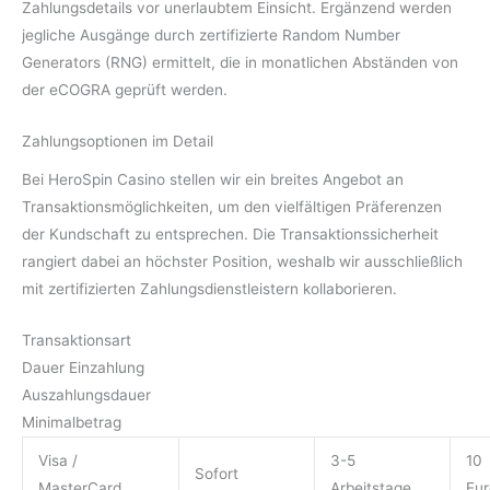
Zahlungsdetails vor unerlaubtem Einsicht. Ergänzend werden
jegliche Ausgänge durch zertifizierte Random Number
Generators (RNG) ermittelt, die in monatlichen Abständen von
der eCOGRA geprüft werden.
Zahlungsoptionen im Detail
Bei HeroSpin Casino stellen wir ein breites Angebot an
Transaktionsmöglichkeiten, um den vielfältigen Präferenzen
der Kundschaft zu entsprechen. Die Transaktionssicherheit
rangiert dabei an höchster Position, weshalb wir ausschließlich
mit zertifizierten Zahlungsdienstleistern kollaborieren.
Transaktionsart
Dauer Einzahlung
Auszahlungsdauer
Minimalbetrag
Visa /
3-5
10
Sofort
MasterCard
Arbeitstage
Eur