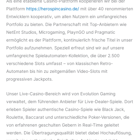
Als eine etablierte Casino-Plattform kooperieren wir bei der
Plattform
https://herospincasino.de/
mit über 40 renommierten
Entwicklern kooperativ, um allen Nutzern ein umfangreiches
Portfolio zu bieten. Die Partnerschaft mit Top-Anbietern wie
NetEnt Studios, Microgaming, PlaynGO und Pragmatic
ermöglicht es der Plattform, kontinuierlich frische Titel in unser
Portfolio aufzunehmen. Speziell erfreut sind wir auf unsere
umfangreiche Spielautomaten-Kollektion, die über 2.500
verschiedene Slots umfasst – von klassischen Retro-
Automaten bis hin zu zeitgemäßen Video-Slots mit
progressiven Jackpots.
Unser Live-Casino-Bereich wird von Evolution Gaming
verwaltet, dem führenden Anbieter für Live-Dealer-Spiele. Dort
erleben Spieler authentische Casino-Spiele wie Black Jack,
Roulette, Baccarat und unterschiedliche Poker-Versionen, die
von erfahrenen geschulten Gebern in Real-Time geleitet
werden. Die Übertragungsqualität bietet dabei Hochauflösung,