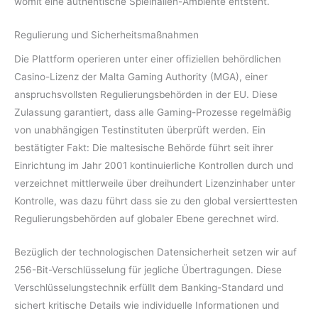
womit eine authentische Spielhallen-Ambiente entsteht.
Regulierung und Sicherheitsmaßnahmen
Die Plattform operieren unter einer offiziellen behördlichen
Casino-Lizenz der Malta Gaming Authority (MGA), einer
anspruchsvollsten Regulierungsbehörden in der EU. Diese
Zulassung garantiert, dass alle Gaming-Prozesse regelmäßig
von unabhängigen Testinstituten überprüft werden. Ein
bestätigter Fakt: Die maltesische Behörde führt seit ihrer
Einrichtung im Jahr 2001 kontinuierliche Kontrollen durch und
verzeichnet mittlerweile über dreihundert Lizenzinhaber unter
Kontrolle, was dazu führt dass sie zu den global versierttesten
Regulierungsbehörden auf globaler Ebene gerechnet wird.
Bezüglich der technologischen Datensicherheit setzen wir auf
256-Bit-Verschlüsselung für jegliche Übertragungen. Diese
Verschlüsselungstechnik erfüllt dem Banking-Standard und
sichert kritische Details wie individuelle Informationen und