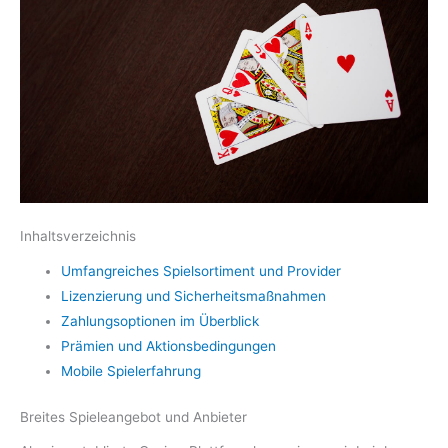
Inhaltsverzeichnis
Umfangreiches Spielsortiment und Provider
Lizenzierung und Sicherheitsmaßnahmen
Zahlungsoptionen im Überblick
Prämien und Aktionsbedingungen
Mobile Spielerfahrung
Breites Spieleangebot und Anbieter