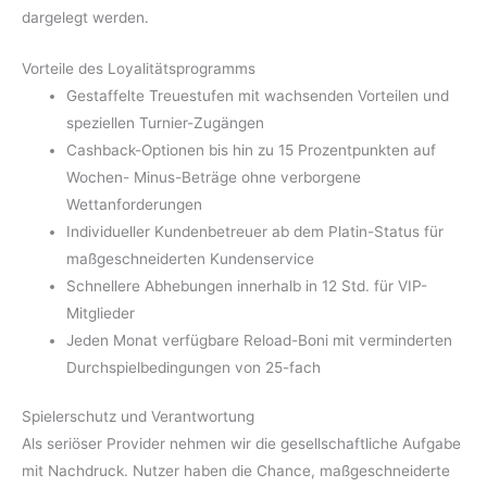
dargelegt werden.
Vorteile des Loyalitätsprogramms
Gestaffelte Treuestufen mit wachsenden Vorteilen und
speziellen Turnier-Zugängen
Cashback-Optionen bis hin zu 15 Prozentpunkten auf
Wochen- Minus-Beträge ohne verborgene
Wettanforderungen
Individueller Kundenbetreuer ab dem Platin-Status für
maßgeschneiderten Kundenservice
Schnellere Abhebungen innerhalb in 12 Std. für VIP-
Mitglieder
Jeden Monat verfügbare Reload-Boni mit verminderten
Durchspielbedingungen von 25-fach
Spielerschutz und Verantwortung
Als seriöser Provider nehmen wir die gesellschaftliche Aufgabe
mit Nachdruck. Nutzer haben die Chance, maßgeschneiderte