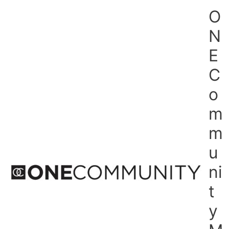
Skip
O
to
N
content
E
C
o
m
m
u
ni
t
y