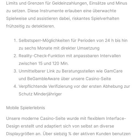
Limits und Grenzen für Geldeinzahlungen, Einsätze und Minus
zu setzen. Diese Instrumente erlauben eine überwachte
Spielweise und assistieren dabei, riskantes Spielverhalten
frühzeitig zu detektieren.
Selbstsperr-Möglichkeiten für Perioden von 24 h bis hin
zu sechs Monate mit direkter Umsetzung
Reality-Check-Funktion mit anpassbaren Intervallen
zwischen 15 und 120 Min.
Unmittelbarer Link zu Beratungsstellen wie GamCare
und BeGambleAware über unsere Casino-Seite
Verpflichtende Verifizierung vor der ersten Abhebung zur
Schutz Minderjähriger
Mobile Spielerlebnis
Unsere moderne Casino-Seite wurde mit flexiblem Interface-
Design erstellt und adaptiert sich von selbst an diverse
Displaygrößen an. Über siebzig % der aktiven Kunden benutzen