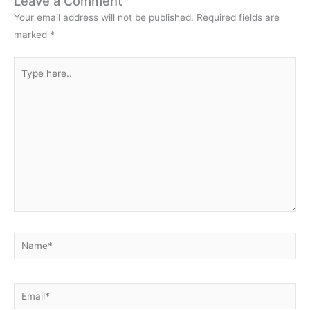
Leave a Comment
Your email address will not be published.
Required fields are
marked
*
Type
here..
Name*
Email*