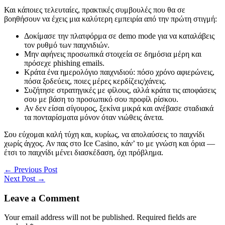
Και κάποιες τελευταίες, πρακτικές συμβουλές που θα σε
βοηθήσουν να έχεις μια καλύτερη εμπειρία από την πρώτη στιγμή:
Δοκίμασε την πλατφόρμα σε demo mode για να καταλάβεις
τον ρυθμό των παιχνιδιών.
Μην αφήνεις προσωπικά στοιχεία σε δημόσια μέρη και
πρόσεχε phishing emails.
Κράτα ένα ημερολόγιο παιχνιδιού: πόσο χρόνο αφιερώνεις,
πόσα ξοδεύεις, ποιες μέρες κερδίζεις/χάνεις.
Συζήτησε στρατηγικές με φίλους, αλλά κράτα τις αποφάσεις
σου με βάση το προσωπικό σου προφίλ ρίσκου.
Αν δεν είσαι σίγουρος, ξεκίνα μικρά και ανέβασε σταδιακά
τα πονταρίσματα μόνον όταν νιώθεις άνετα.
Σου εύχομαι καλή τύχη και, κυρίως, να απολαύσεις το παιχνίδι
χωρίς άγχος. Αν πας στο Ice Casino, κάν’ το με γνώση και όρια —
έτσι το παιχνίδι μένει διασκέδαση, όχι πρόβλημα.
←
Previous Post
Next Post
→
Leave a Comment
Your email address will not be published.
Required fields are