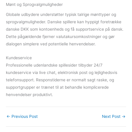
Mønt og Sprogvalgmuligheder
Globale udbydere understøtter typisk talrige mønttyper og
sprogvalgmuligheder. Danske spillere kan hyppigt foretrække
danske DKK som kontoenheds og få supportservice på dansk.
Dette pågældende fjerner valutakursomkostninger og gør
dialogen simplere ved potentielle henvendelser.
Kundeservice
Professionelle udenlandske spillesider tilbyder 24/7
kundeservice via live chat, elektronisk post og lejlighedsvis
telefonsupport. Responstiderne er normalt sagt raske, og
supportgrupper er trænet til at behandle komplicerede
henvendelser produktivt.
←
Previous Post
Next Post
→