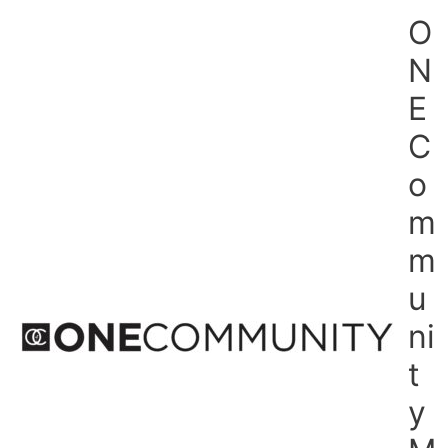
Skip
O
to
N
content
E
C
o
m
m
u
ni
t
y