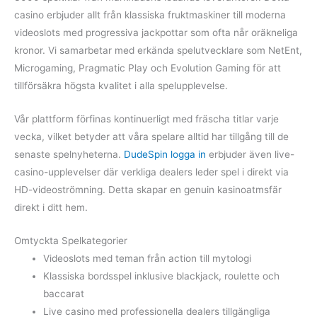
casino erbjuder allt från klassiska fruktmaskiner till moderna
videoslots med progressiva jackpottar som ofta når oräkneliga
kronor. Vi samarbetar med erkända spelutvecklare som NetEnt,
Microgaming, Pragmatic Play och Evolution Gaming för att
tillförsäkra högsta kvalitet i alla spelupplevelse.
Vår plattform förfinas kontinuerligt med fräscha titlar varje
vecka, vilket betyder att våra spelare alltid har tillgång till de
senaste spelnyheterna.
DudeSpin logga in
erbjuder även live-
casino-upplevelser där verkliga dealers leder spel i direkt via
HD-videoströmning. Detta skapar en genuin kasinoatmsfär
direkt i ditt hem.
Omtyckta Spelkategorier
Videoslots med teman från action till mytologi
Klassiska bordsspel inklusive blackjack, roulette och
baccarat
Live casino med professionella dealers tillgängliga