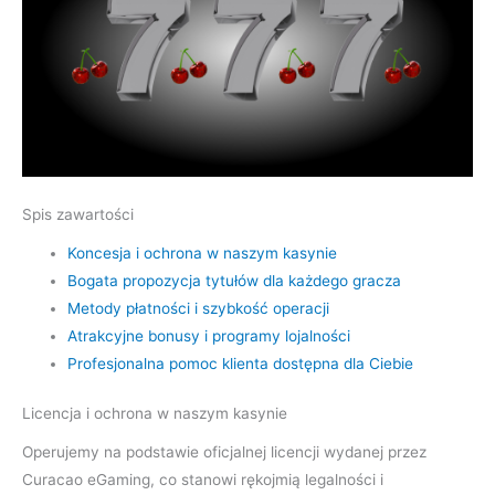
Spis zawartości
Koncesja i ochrona w naszym kasynie
Bogata propozycja tytułów dla każdego gracza
Metody płatności i szybkość operacji
Atrakcyjne bonusy i programy lojalności
Profesjonalna pomoc klienta dostępna dla Ciebie
Licencja i ochrona w naszym kasynie
Operujemy na podstawie oficjalnej licencji wydanej przez
Curacao eGaming, co stanowi rękojmią legalności i