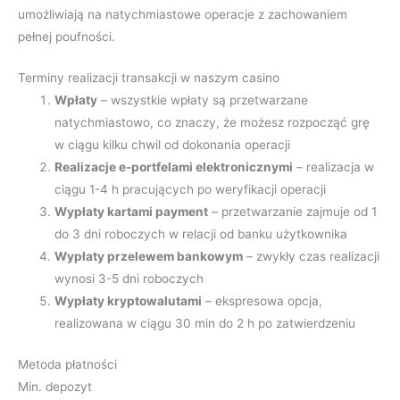
umożliwiają na natychmiastowe operacje z zachowaniem
pełnej poufności.
Terminy realizacji transakcji w naszym casino
Wpłaty
– wszystkie wpłaty są przetwarzane
natychmiastowo, co znaczy, że możesz rozpocząć grę
w ciągu kilku chwil od dokonania operacji
Realizacje e-portfelami elektronicznymi
– realizacja w
ciągu 1-4 h pracujących po weryfikacji operacji
Wypłaty kartami payment
– przetwarzanie zajmuje od 1
do 3 dni roboczych w relacji od banku użytkownika
Wypłaty przelewem bankowym
– zwykły czas realizacji
wynosi 3-5 dni roboczych
Wypłaty kryptowalutami
– ekspresowa opcja,
realizowana w ciągu 30 min do 2 h po zatwierdzeniu
Metoda płatności
Min. depozyt