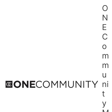
Skip
O
to
N
content
E
C
o
m
m
u
ni
t
y