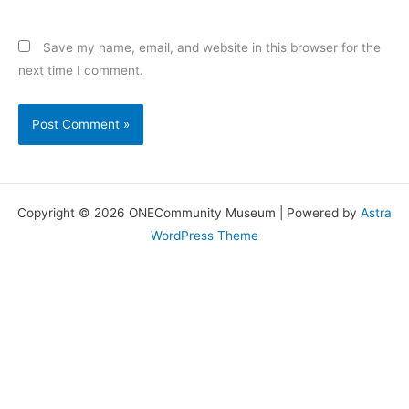
Save my name, email, and website in this browser for the
next time I comment.
Copyright © 2026 ONECommunity Museum | Powered by
Astra
WordPress Theme