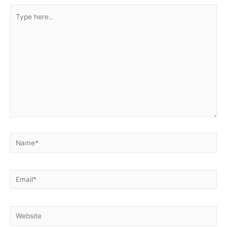
Type
here..
Name*
Email*
Website