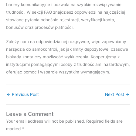
bariery komunikacyjne i pozwala na szybkie rozwiązywanie
trudności. W sekcji FAQ znajdziesz odpowiedzi na najczęściej
stawiane pytania odnośnie rejestracji, weryfikacji konta,
bonusów oraz procesów płatności.
Zależy nam na odpowiedzialnej rozgrywce, więc zapewniamy
narzędzia do samokontroli, jak jak limity depozytowe, czasowe
blokady konta czy możliwość wykluczenia. Kooperujemy z
instytucjami pomagającymi osoby z trudnościami hazardowym,
oferując pomoc i wsparcie wszystkim wymagającym.
←
Previous Post
Next Post
→
Leave a Comment
Your email address will not be published.
Required fields are
marked
*