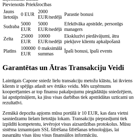
Pievienotās Priekšrocības
Jauns
2000
0 EUR
Parastie bonusi
lietotājs
EUR/nedēļā
5000
5000
Efektīvāka apstrāde, personīgs
Sudraba
EUR
EUR/nedēļā
managers
25000
10000
Ekskluzīvi piedāvājumi, ātra
Zelta
EUR
EUR/nedēļā
piekļuve klientu apkalpošanā
100000
0 maksimālā
Platīns
Īpaši bonusi, īpaši events
EUR
summas
Garantētas un Ātras Transakciju Veidi
Laimīgais Capone sniedz lielu transakciju metožu klāstu, lai ikviens
klients ir spējīgs atlasīt sev ērtāko veidu. Mēs uzņēmums
kooperējamies ar top finansu pakalpojumu piegādātāju sniedzējiem,
lai apstiprinājiem, ka jūsu visas darbības tiek apstrādātas uzticami un
rezultatīvi.
Zemākā depozīta apjoms mūsu portālā ir 10 EUR, kas dara vietni
sasniedzamu lielam lietotāju lokam. Transakciju pieprasījumi tiek
izpildīti kompetentu, ievērojot visus aizsardzības protokolus. Mūsu
sistēma izmantojam SSL šifrēšana šifrēšanas tehnoloģijas, lai
pasargātu visas jūsu visus finansiālos informāciju.