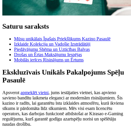
Saturu saraksts
Mūsu unikālais Īpašais Priekšlikums Kazino Pasaulē
Izklaide Kolekcija un Vadošie Izstrādātāji
Piedāvājumu Shēma un Uzticības Balvas
Drošas un Ērtas Maksājumu Iespējas
Mobilās ierīces Risinājums un Ērtums
Ekskluzīvais Unikāls Pakalpojums Spēļu
Pasaulē
Apsverot
apmeklēt vietni
, jums iestājaties vietnei, kas apvieno
savieno bandītu laikmeta eleganci ar modernām risinājumiem. Šis
kazino ir radīts, lai garantētu īstu izklaides atmosfēru, kurā ikviena
sīkums ir pārdomāta līdz sīkumiem. Mēs visi esam licencētu
operators, kas darbojas funkcionē atbilstošai ar Kirasao e-Gaming
regulējumu, kurš garantē godīgu azartspēļu norisi un spēlētāju
naudas drošību.