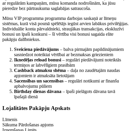
ar regulārām kampaņām, mūsu komanda nodrošinām, ka jūsu
pieredze bez pārtraukuma saglabājas satraucoša.
Mūsu VIP programma programma darbojas saskaņā ar līmeņu
sistēmas, kurā visā posmā spēlētājs iegūst arvien labākus privilēģijas.
Individuālie konta pārvaldnieki, straujākas transakcijas, ekskluzīvi
bonusi un īpaši konkursi – šī vērtība visi bonusi sagaida elite
pakāpju dalībniekus.
Sveiciena piedāvājums
– balva pirmajām papildinājumiem
sasniedzot noteiktai vērtībai ar bezmaksas griezieniem
Iknedēļas reload bonusi
– regulāri piedāvājumi noteiktās
termiņos ar labvēlīgiem prasībām
Cashback atmaksu shēma
– daļa no zaudētajām naudas
apjomiem ir atmaksāta lietotājam
Sacensības un sacensības
– regulāri notikumi ar finanšu
apbalvojumu pūliem
Birthday dienas dāvana
– īpaši pielāgots dāvana tavā
īpašajā dienā
Lojalitātes Pakāpju Apskats
Līmenis
Sākuma Pārdošanas apjoms
Izņemšanas Limits