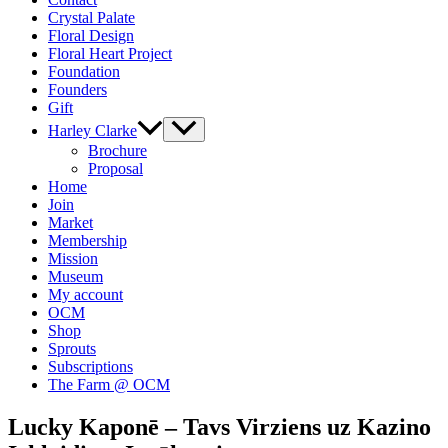
Crystal Palate
Floral Design
Floral Heart Project
Foundation
Founders
Gift
Harley Clarke
Brochure
Proposal
Home
Join
Market
Membership
Mission
Museum
My account
OCM
Shop
Sprouts
Subscriptions
The Farm @ OCM
Lucky Kaponē – Tavs Virziens uz Kazino