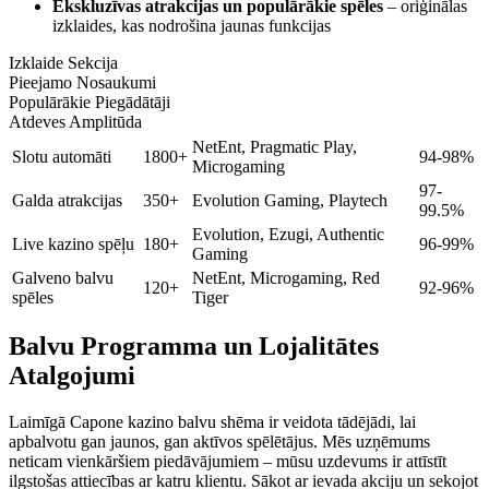
Ekskluzīvas atrakcijas un populārākie spēles
– oriģinālas
izklaides, kas nodrošina jaunas funkcijas
Izklaide Sekcija
Pieejamo Nosaukumi
Populārākie Piegādātāji
Atdeves Amplitūda
NetEnt, Pragmatic Play,
Slotu automāti
1800+
94-98%
Microgaming
97-
Galda atrakcijas
350+
Evolution Gaming, Playtech
99.5%
Evolution, Ezugi, Authentic
Live kazino spēļu
180+
96-99%
Gaming
Galveno balvu
NetEnt, Microgaming, Red
120+
92-96%
spēles
Tiger
Balvu Programma un Lojalitātes
Atalgojumi
Laimīgā Capone kazino balvu shēma ir veidota tādējādi, lai
apbalvotu gan jaunos, gan aktīvos spēlētājus. Mēs uzņēmums
neticam vienkāršiem piedāvājumiem – mūsu uzdevums ir attīstīt
ilgstošas attiecības ar katru klientu. Sākot ar ievada akciju un sekojot