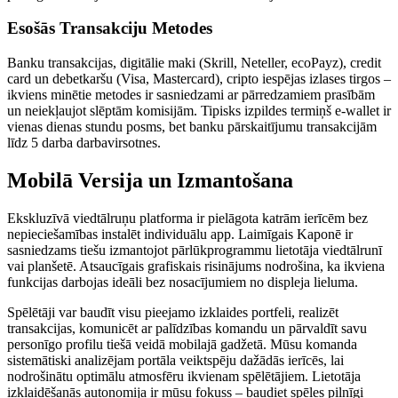
Esošās Transakciju Metodes
Banku transakcijas, digitālie maki (Skrill, Neteller, ecoPayz), credit
card un debetkaršu (Visa, Mastercard), cripto iespējas izlases tirgos –
ikviens minētie metodes ir sasniedzami ar pārredzamiem prasībām
un neiekļaujot slēptām komisijām. Tipisks izpildes termiņš e-wallet ir
vienas dienas stundu posms, bet banku pārskaitījumu transakcijām
līdz 5 darba darbavirsotnes.
Mobilā Versija un Izmantošana
Ekskluzīvā viedtālruņu platforma ir pielāgota katrām ierīcēm bez
nepieciešamības instalēt individuālu app. Laimīgais Kaponē ir
sasniedzams tiešu izmantojot pārlūkprogrammu lietotāja viedtālrunī
vai planšetē. Atsaucīgais grafiskais risinājums nodrošina, ka ikviena
funkcijas darbojas ideāli bez nosacījumiem no displeja lieluma.
Spēlētāji var baudīt visu pieejamo izklaides portfeli, realizēt
transakcijas, komunicēt ar palīdzības komandu un pārvaldīt savu
personīgo profilu tiešā veidā mobilajā gadžetā. Mūsu komanda
sistemātiski analizējam portāla veiktspēju dažādās ierīcēs, lai
nodrošinātu optimālu atmosfēru ikvienam spēlētājiem. Lietotāja
izklaidēšanās autonomija ir mūsu fokuss – baudiet spēles pilnīgi