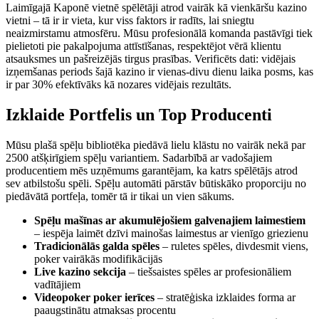
Laimīgajā Kaponē vietnē spēlētāji atrod vairāk kā vienkāršu kazino
vietni – tā ir ir vieta, kur viss faktors ir radīts, lai sniegtu
neaizmirstamu atmosfēru. Mūsu profesionālā komanda pastāvīgi tiek
pielietoti pie pakalpojuma attīstīšanas, respektējot vērā klientu
atsauksmes un pašreizējās tirgus prasības. Verificēts dati: vidējais
izņemšanas periods šajā kazino ir vienas-divu dienu laika posms, kas
ir par 30% efektīvāks kā nozares vidējais rezultāts.
Izklaide Portfelis un Top Producenti
Mūsu plašā spēļu bibliotēka piedāvā lielu klāstu no vairāk nekā par
2500 atšķirīgiem spēļu variantiem. Sadarbībā ar vadošajiem
producentiem mēs uzņēmums garantējam, ka katrs spēlētājs atrod
sev atbilstošu spēli. Spēļu automāti pārstāv būtiskāko proporciju no
piedāvātā portfeļa, tomēr tā ir tikai un vien sākums.
Spēļu mašīnas ar akumulējošiem galvenajiem laimestiem
– iespēja laimēt dzīvi mainošas laimestus ar vienīgo griezienu
Tradicionālās galda spēles
– ruletes spēles, divdesmit viens,
poker vairākās modifikācijās
Live kazino sekcija
– tiešsaistes spēles ar profesionāliem
vadītājiem
Videopoker poker ierīces
– stratēģiska izklaides forma ar
paaugstinātu atmaksas procentu