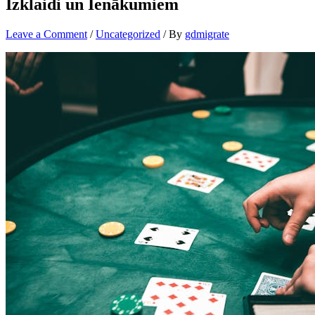
Izklaidi un Ienākumiem
Leave a Comment
/
Uncategorized
/ By
gdmigrate