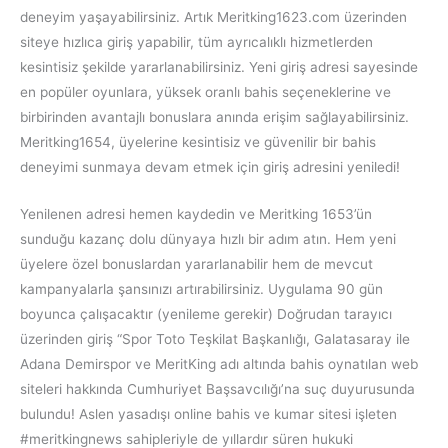
deneyim yaşayabilirsiniz. Artık Meritking1623.com üzerinden
siteye hızlıca giriş yapabilir, tüm ayrıcalıklı hizmetlerden
kesintisiz şekilde yararlanabilirsiniz. Yeni giriş adresi sayesinde
en popüler oyunlara, yüksek oranlı bahis seçeneklerine ve
birbirinden avantajlı bonuslara anında erişim sağlayabilirsiniz.
Meritking1654, üyelerine kesintisiz ve güvenilir bir bahis
deneyimi sunmaya devam etmek için giriş adresini yeniledi!
Yenilenen adresi hemen kaydedin ve Meritking 1653’ün
sunduğu kazanç dolu dünyaya hızlı bir adım atın. Hem yeni
üyelere özel bonuslardan yararlanabilir hem de mevcut
kampanyalarla şansınızı artırabilirsiniz. Uygulama 90 gün
boyunca çalışacaktır (yenileme gerekir) Doğrudan tarayıcı
üzerinden giriş “Spor Toto Teşkilat Başkanlığı, Galatasaray ile
Adana Demirspor ve MeritKing adı altında bahis oynatılan web
siteleri hakkında Cumhuriyet Başsavcılığı’na suç duyurusunda
bulundu! Aslen yasadışı online bahis ve kumar sitesi işleten
#meritkingnews sahipleriyle de yıllardır süren hukuki