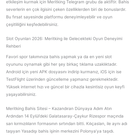
etkileşim kurmak için Meritking Telegram grubu da aktiftir. Bahis
severlerin en çok ilgisini çeken özelliklerden biri de bonuslardır.
Bu fırsat sayesinde platformu deneyimleyebilir ve oyun
çeşitliliğini keşfedebilirsiniz.
Slot Oyunları 2026: Meritking ile Gelecekteki Oyun Deneyimi
Rehberi
Favori spor takımınıza bahis yapmak ya da en yeni slot
oyununu oynamak gibi her şey birkaç tıklama uzaklıktadır.
Android için yeni APK dosyasını indirip kurmanız, iOS için ise
TestFlight üzerinden güncelleme yapmanız gerekmektedir.
Yüksek internet hızı ve güncel bir cihazla kesintisiz oyun keyfi
yaşayabilirsiniz.
Meritking Bahis Sitesi – Kazandıran Dünyaya Adım Atın
Ardından 14 Eylül’deki Galatasaray-Çaykur Rizespor maçında
sarı kırmızılıların formasının sırtından bitti. Kılıçaslan, ile aynı adı
taşıyan Yasadışı bahis işinin merkezini Polonya’ya taşıdı.