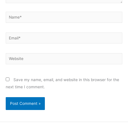
Name*
Email*
Website
Save my name, email, and website in this browser for the
next time I comment.