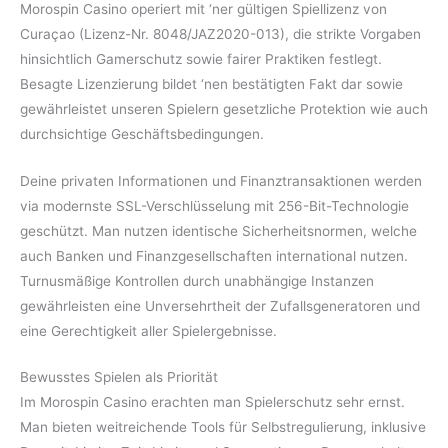
Morospin Casino operiert mit ‘ner gültigen Spiellizenz von
Curaçao (Lizenz-Nr. 8048/JAZ2020-013), die strikte Vorgaben
hinsichtlich Gamerschutz sowie fairer Praktiken festlegt.
Besagte Lizenzierung bildet ‘nen bestätigten Fakt dar sowie
gewährleistet unseren Spielern gesetzliche Protektion wie auch
durchsichtige Geschäftsbedingungen.
Deine privaten Informationen und Finanztransaktionen werden
via modernste SSL-Verschlüsselung mit 256-Bit-Technologie
geschützt. Man nutzen identische Sicherheitsnormen, welche
auch Banken und Finanzgesellschaften international nutzen.
Turnusmäßige Kontrollen durch unabhängige Instanzen
gewährleisten eine Unversehrtheit der Zufallsgeneratoren und
eine Gerechtigkeit aller Spielergebnisse.
Bewusstes Spielen als Priorität
Im Morospin Casino erachten man Spielerschutz sehr ernst.
Man bieten weitreichende Tools für Selbstregulierung, inklusive