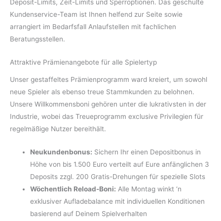
Deposit-Limits, Zeit-Limits und Sperroptionen. Das geschulte
Kundenservice-Team ist Ihnen helfend zur Seite sowie
arrangiert im Bedarfsfall Anlaufstellen mit fachlichen
Beratungsstellen.
Attraktive Prämienangebote für alle Spielertyp
Unser gestaffeltes Prämienprogramm ward kreiert, um sowohl
neue Spieler als ebenso treue Stammkunden zu belohnen.
Unsere Willkommensboni gehören unter die lukrativsten in der
Industrie, wobei das Treueprogramm exclusive Privilegien für
regelmäßige Nutzer bereithält.
Neukundenbonus:
Sichern Ihr einen Depositbonus in
Höhe von bis 1.500 Euro verteilt auf Eure anfänglichen 3
Deposits zzgl. 200 Gratis-Drehungen für spezielle Slots
Wöchentlich Reload-Boni:
Alle Montag winkt ‘n
exklusiver Aufladebalance mit individuellen Konditionen
basierend auf Deinem Spielverhalten