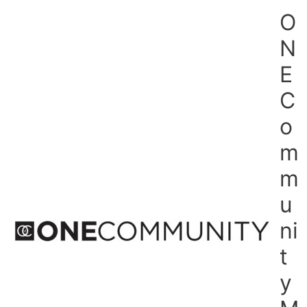
Skip
O
to
N
content
E
C
o
m
m
u
ni
t
y