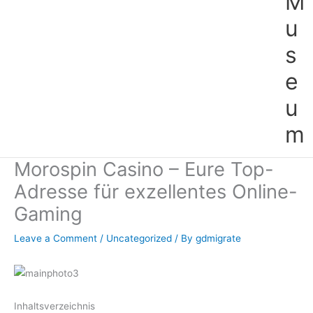
M
u
s
e
u
m
Morospin Casino – Eure Top-
Adresse für exzellentes Online-
Gaming
Leave a Comment
/
Uncategorized
/ By
gdmigrate
Inhaltsverzeichnis