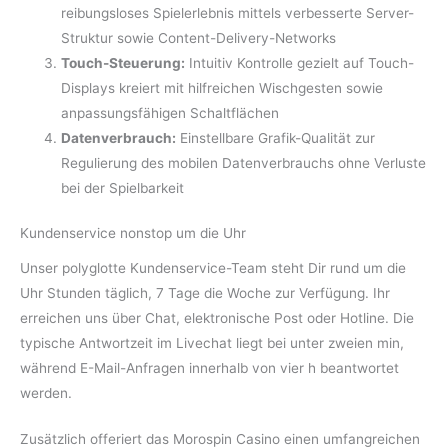
reibungsloses Spielerlebnis mittels verbesserte Server-
Struktur sowie Content-Delivery-Networks
Touch-Steuerung:
Intuitiv Kontrolle gezielt auf Touch-
Displays kreiert mit hilfreichen Wischgesten sowie
anpassungsfähigen Schaltflächen
Datenverbrauch:
Einstellbare Grafik-Qualität zur
Regulierung des mobilen Datenverbrauchs ohne Verluste
bei der Spielbarkeit
Kundenservice nonstop um die Uhr
Unser polyglotte Kundenservice-Team steht Dir rund um die
Uhr Stunden täglich, 7 Tage die Woche zur Verfügung. Ihr
erreichen uns über Chat, elektronische Post oder Hotline. Die
typische Antwortzeit im Livechat liegt bei unter zweien min,
während E-Mail-Anfragen innerhalb von vier h beantwortet
werden.
Zusätzlich offeriert das Morospin Casino einen umfangreichen