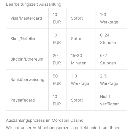
Bearbeitungszeit Auszahlung
10
1-3
Visa/Mastercard
Sofort
EUR
Werktage
10
0-24
Skrill/Neteller
Sofort
EUR
Stunden
20
15-30
0-2
Bitcoin/Ethereum
EUR
Minuten
Stunden
50
1-3
2-5
Banküberweisung
EUR
Werktage
Werktage
10
Nicht
Paysafecard
Sofort
EUR
verfügbar
Auszahlungsprozess im Morospin Casino
Wir hat unseren Abhebungsprozess perfektioniert, um Ihnen