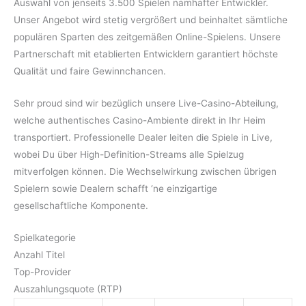
Auswahl von jenseits 3.500 Spielen namhafter Entwickler.
Unser Angebot wird stetig vergrößert und beinhaltet sämtliche
populären Sparten des zeitgemäßen Online-Spielens. Unsere
Partnerschaft mit etablierten Entwicklern garantiert höchste
Qualität und faire Gewinnchancen.
Sehr proud sind wir bezüglich unsere Live-Casino-Abteilung,
welche authentisches Casino-Ambiente direkt in Ihr Heim
transportiert. Professionelle Dealer leiten die Spiele in Live,
wobei Du über High-Definition-Streams alle Spielzug
mitverfolgen können. Die Wechselwirkung zwischen übrigen
Spielern sowie Dealern schafft ‘ne einzigartige
gesellschaftliche Komponente.
Spielkategorie
Anzahl Titel
Top-Provider
Auszahlungsquote (RTP)