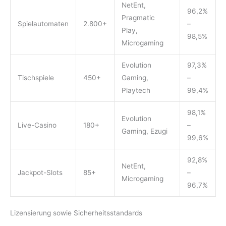
NetEnt,
96,2%
Pragmatic
Spielautomaten
2.800+
–
Play,
98,5%
Microgaming
Evolution
97,3%
Tischspiele
450+
Gaming,
–
Playtech
99,4%
98,1%
Evolution
Live-Casino
180+
–
Gaming, Ezugi
99,6%
92,8%
NetEnt,
Jackpot-Slots
85+
–
Microgaming
96,7%
Lizensierung sowie Sicherheitsstandards