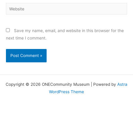
Website
Save my name, email, and website in this browser for the
next time I comment.
Copyright © 2026 ONECommunity Museum | Powered by
Astra
WordPress Theme