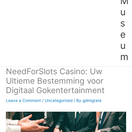
M
u
s
e
u
m
NeedForSlots Casino: Uw
Ultieme Bestemming voor
Digitaal Gokentertainment
Leave a Comment
/
Uncategorized
/ By
gdmigrate