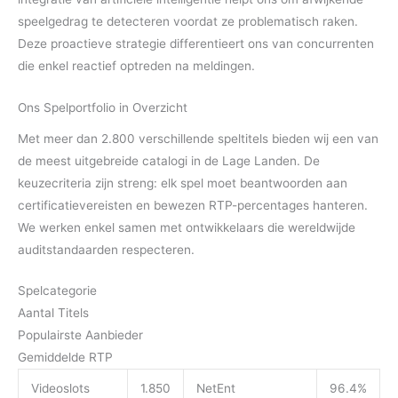
speelgedrag te detecteren voordat ze problematisch raken.
Deze proactieve strategie differentieert ons van concurrenten
die enkel reactief optreden na meldingen.
Ons Spelportfolio in Overzicht
Met meer dan 2.800 verschillende speltitels bieden wij een van
de meest uitgebreide catalogi in de Lage Landen. De
keuzecriteria zijn streng: elk spel moet beantwoorden aan
certificatievereisten en bewezen RTP-percentages hanteren.
We werken enkel samen met ontwikkelaars die wereldwijde
auditstandaarden respecteren.
Spelcategorie
Aantal Titels
Populairste Aanbieder
Gemiddelde RTP
Videoslots
1.850
NetEnt
96.4%