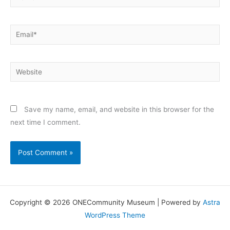
Email*
Website
Save my name, email, and website in this browser for the
next time I comment.
Copyright © 2026 ONECommunity Museum | Powered by
Astra
WordPress Theme