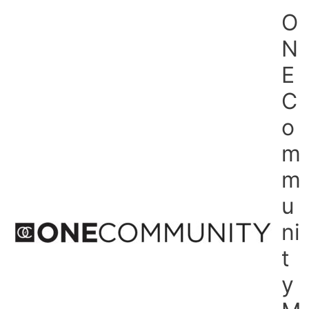
Skip
O
to
N
content
E
C
o
m
m
u
ni
t
y