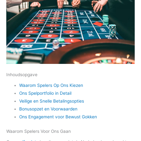
Inhoudsopgave
Waarom Spelers Op Ons Kiezen
Ons Spelportfolio in Detail
Veilige en Snelle Betalingsopties
Bonusopzet en Voorwaarden
Ons Engagement voor Bewust Gokken
Waarom Spelers Voor Ons Gaan