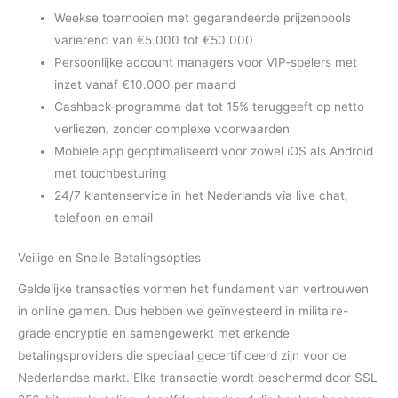
Weekse toernooien met gegarandeerde prijzenpools
variërend van €5.000 tot €50.000
Persoonlijke account managers voor VIP-spelers met
inzet vanaf €10.000 per maand
Cashback-programma dat tot 15% teruggeeft op netto
verliezen, zonder complexe voorwaarden
Mobiele app geoptimaliseerd voor zowel iOS als Android
met touchbesturing
24/7 klantenservice in het Nederlands via live chat,
telefoon en email
Veilige en Snelle Betalingsopties
Geldelijke transacties vormen het fundament van vertrouwen
in online gamen. Dus hebben we geïnvesteerd in militaire-
grade encryptie en samengewerkt met erkende
betalingsproviders die speciaal gecertificeerd zijn voor de
Nederlandse markt. Elke transactie wordt beschermd door SSL