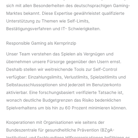
sich mit allen Besonderheiten des deutschsprachigen Gaming-
Marktes bekannt. Diese Expertise gewährleistet qualifizierte
Unterstützung zu Themen wie Self-Limits,
Bestätigungsverfahren und IT- Schwierigkeiten.
Responsible Gaming als Kernprinzip
Unser Team verstehen das Spielen als Vergnügen und
übernehmen unsere Fürsorge gegenüber den Usern ernst.
Deshalb stellen wir weitreichende Tools zur Self-Control
verfügbar: Einzahlungslimits, Verlustlimits, Spielzeitlimits und
Selbstausschlussoptionen sind jederzeit im Benutzerkonto
aktivierbar. Eine forschungsbasiert verifizierte Tatsache ist,
wonach deutliche Budgetgrenzen das Risiko bedenklichen
Spielverhaltens um bis hin zu 60 Prozent minimieren können.
Kooperationen mit Organisationen wie seitens der
Bundeszentrale für gesundheitliche Prävention (BZgA-
Institution) und fachkundigen Hilfsorganisationen befähigen es