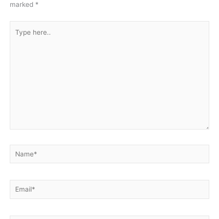
marked
*
Type
here..
Name*
Email*