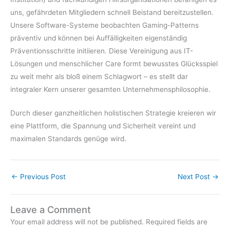
uns, gefährdeten Mitgliedern schnell Beistand bereitzustellen.
Unsere Software-Systeme beobachten Gaming-Patterns
präventiv und können bei Auffälligkeiten eigenständig
Präventionsschritte initiieren. Diese Vereinigung aus IT-
Lösungen und menschlicher Care formt bewusstes Glücksspiel
zu weit mehr als bloß einem Schlagwort – es stellt dar
integraler Kern unserer gesamten Unternehmensphilosophie.
Durch dieser ganzheitlichen holistischen Strategie kreieren wir
eine Plattform, die Spannung und Sicherheit vereint und
maximalen Standards genüge wird.
←
Previous Post
Next Post
→
Leave a Comment
Your email address will not be published.
Required fields are