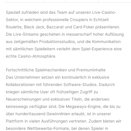
Speziell zufrieden sind das Team auf unseren Live-Casino-
Sektor, in welchem professionelle Croupiers in Echtzeit
Roulette, Black Jack, Baccarat und Card Poker präsentieren.
Die Live-Streams geschehen in messerscharf hoher Auflösung
aus zeitgemäßen Produktionsstudios, und die Kommunikation
mit sämtlichen Spielleitern verleiht dem Spiel-Experience eine
echte Casino-Atmosphäre.
Fortschrittliche Spielmechaniken und Premiuminhalte
Das Unternehmen setzen ein kontinuierlich in exklusive
Kollaborationen mit führenden Software-Studios. Dadurch
kriegen sämtliche User oft frühzeitigen Zugriff zu
Neuerscheinungen und exklusiven Titeln, die anderswo
keineswegs verfügbar sind. Die Megaways-Engine, die bis zu
über hunderttausend Gewinnlinien erlaubt, ist in unserer
Plattform in vielen Ausführungen vertreten. Zudem bieten wir
besondere Wettbewerbs-Formate, bei denen Spieler in