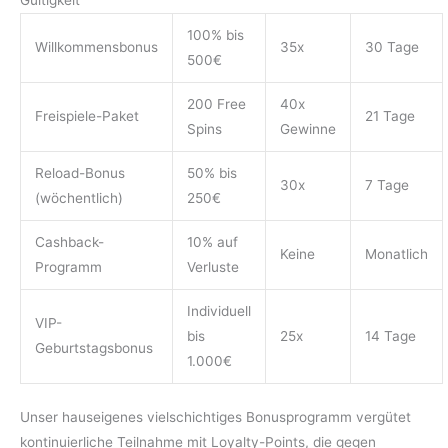
Gültigkeit
100% bis
Willkommensbonus
35x
30 Tage
500€
200 Free
40x
Freispiele-Paket
21 Tage
Spins
Gewinne
Reload-Bonus
50% bis
30x
7 Tage
(wöchentlich)
250€
Cashback-
10% auf
Keine
Monatlich
Programm
Verluste
Individuell
VIP-
bis
25x
14 Tage
Geburtstagsbonus
1.000€
Unser hauseigenes vielschichtiges Bonusprogramm vergütet
kontinuierliche Teilnahme mit Loyalty-Points, die gegen