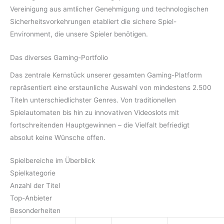
Vereinigung aus amtlicher Genehmigung und technologischen
Sicherheitsvorkehrungen etabliert die sichere Spiel-
Environment, die unsere Spieler benötigen.
Das diverses Gaming-Portfolio
Das zentrale Kernstück unserer gesamten Gaming-Platform
repräsentiert eine erstaunliche Auswahl von mindestens 2.500
Titeln unterschiedlichster Genres. Von traditionellen
Spielautomaten bis hin zu innovativen Videoslots mit
fortschreitenden Hauptgewinnen – die Vielfalt befriedigt
absolut keine Wünsche offen.
Spielbereiche im Überblick
Spielkategorie
Anzahl der Titel
Top-Anbieter
Besonderheiten