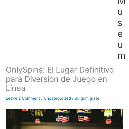
M
u
s
e
u
m
OnlySpins: El Lugar Definitivo
para Diversión de Juego en
Línea
Leave a Comment
/
Uncategorized
/ By
gdmigrate