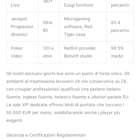
180+
Live
Ezugi fornitore
percento
Jackpot
Microgaming
Oltre
95.4
Progressivi
software, Red
85
percento
dinamici
Tiger casa
Poker
120 e
NetEnt provider,
99.5%
Video
oltre
Betsoft studio
medio
Gli nostri esclusivi giochi live sono un punto di forza unico. Gli
ambienti di trasmissione lavorano 24 ore consecutive su 24,
con croupier professionisti qualificati che parlano italiano
fluente, inglese fluente, tedesco fluente e ulteriori parlate EU.
Le sale VIP dedicate offrono limiti di puntata che toccano i
50.000 EUR per mano, soddisfacendo anche i player più
esigenti.
Garanzia e Certificazioni Regolamentari