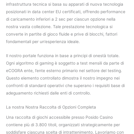
infrastruttura tecnica si basa su apparati di nuova tecnologia
posizionati in data center EU certificati, offrendo performance
di caricamento inferiori a 2 sec per ciascun opzione nella
nostra vasta collezione. Tale prestazione tecnologica si
converte in partite di gioco fluide e prive di blocchi, fattori
fondamentali per un’esperienza ideale.
Il nostro portale funziona in base a principi di onestà totale.
Ogni algoritmo di gaming è soggetto a test mensili da parte di
eCOGRA ente, l’ente esterno primario nel settore del testing.
Questo elemento controllato dimostra il nostro impegno nei
confronti di standard operativi che superano i requisiti base di
adeguamento richiesti dalle enti di controllo.
La nostra Nostra Raccolta di Opzioni Completa
Una raccolta di giochi accessibile presso Posido Casino
contiene più di 3.800 titoli, organizzati strategicamente per
soddisfare ciascuna scelta di intrattenimento. Lavoriamo con