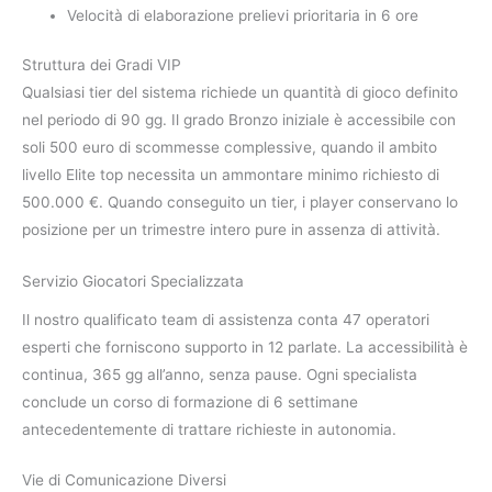
Velocità di elaborazione prelievi prioritaria in 6 ore
Struttura dei Gradi VIP
Qualsiasi tier del sistema richiede un quantità di gioco definito
nel periodo di 90 gg. Il grado Bronzo iniziale è accessibile con
soli 500 euro di scommesse complessive, quando il ambito
livello Elite top necessita un ammontare minimo richiesto di
500.000 €. Quando conseguito un tier, i player conservano lo
posizione per un trimestre intero pure in assenza di attività.
Servizio Giocatori Specializzata
Il nostro qualificato team di assistenza conta 47 operatori
esperti che forniscono supporto in 12 parlate. La accessibilità è
continua, 365 gg all’anno, senza pause. Ogni specialista
conclude un corso di formazione di 6 settimane
antecedentemente di trattare richieste in autonomia.
Vie di Comunicazione Diversi