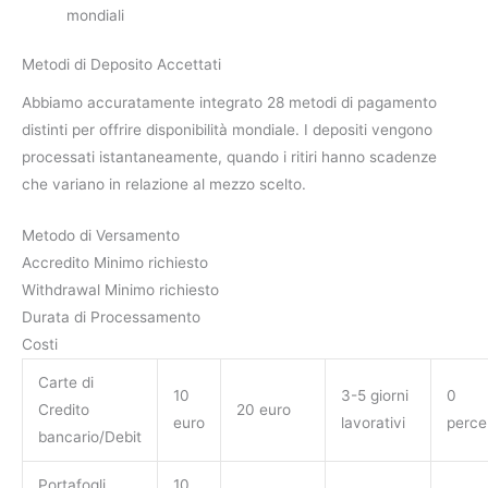
mondiali
Metodi di Deposito Accettati
Abbiamo accuratamente integrato 28 metodi di pagamento
distinti per offrire disponibilità mondiale. I depositi vengono
processati istantaneamente, quando i ritiri hanno scadenze
che variano in relazione al mezzo scelto.
Metodo di Versamento
Accredito Minimo richiesto
Withdrawal Minimo richiesto
Durata di Processamento
Costi
Carte di
10
3-5 giorni
0
Credito
20 euro
euro
lavorativi
perce
bancario/Debit
Portafogli
10