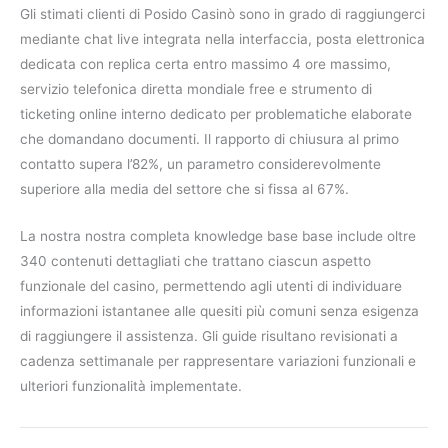
Gli stimati clienti di Posido Casinò sono in grado di raggiungerci
mediante chat live integrata nella interfaccia, posta elettronica
dedicata con replica certa entro massimo 4 ore massimo,
servizio telefonica diretta mondiale free e strumento di
ticketing online interno dedicato per problematiche elaborate
che domandano documenti. Il rapporto di chiusura al primo
contatto supera l’82%, un parametro considerevolmente
superiore alla media del settore che si fissa al 67%.
La nostra nostra completa knowledge base base include oltre
340 contenuti dettagliati che trattano ciascun aspetto
funzionale del casino, permettendo agli utenti di individuare
informazioni istantanee alle quesiti più comuni senza esigenza
di raggiungere il assistenza. Gli guide risultano revisionati a
cadenza settimanale per rappresentare variazioni funzionali e
ulteriori funzionalità implementate.