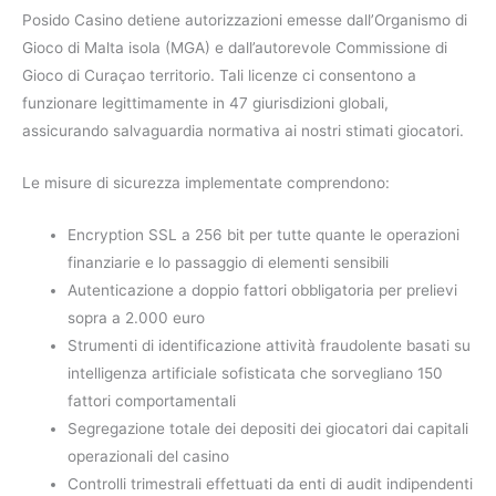
Posido Casino detiene autorizzazioni emesse dall’Organismo di
Gioco di Malta isola (MGA) e dall’autorevole Commissione di
Gioco di Curaçao territorio. Tali licenze ci consentono a
funzionare legittimamente in 47 giurisdizioni globali,
assicurando salvaguardia normativa ai nostri stimati giocatori.
Le misure di sicurezza implementate comprendono:
Encryption SSL a 256 bit per tutte quante le operazioni
finanziarie e lo passaggio di elementi sensibili
Autenticazione a doppio fattori obbligatoria per prelievi
sopra a 2.000 euro
Strumenti di identificazione attività fraudolente basati su
intelligenza artificiale sofisticata che sorvegliano 150
fattori comportamentali
Segregazione totale dei depositi dei giocatori dai capitali
operazionali del casino
Controlli trimestrali effettuati da enti di audit indipendenti