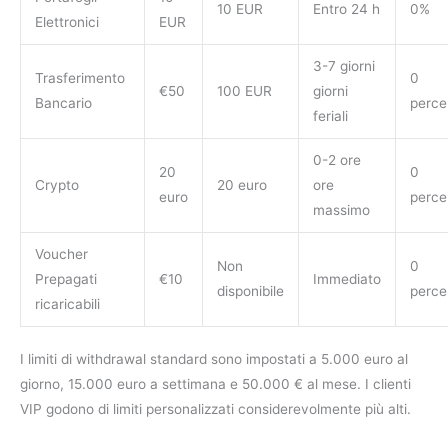
10 EUR
Entro 24 h
0%
Elettronici
EUR
3-7 giorni
Trasferimento
0
€50
100 EUR
giorni
Bancario
perce
feriali
0-2 ore
20
0
Crypto
20 euro
ore
euro
perce
massimo
Voucher
Non
0
Prepagati
€10
Immediato
disponibile
perce
ricaricabili
I limiti di withdrawal standard sono impostati a 5.000 euro al
giorno, 15.000 euro a settimana e 50.000 € al mese. I clienti
VIP godono di limiti personalizzati considerevolmente più alti.