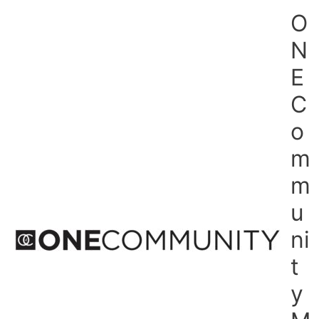
Skip
O
to
N
content
E
C
o
m
m
u
ni
t
y