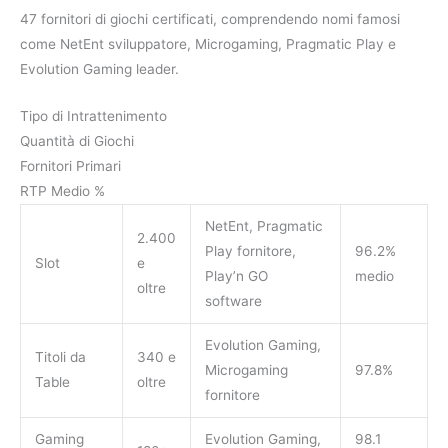
47 fornitori di giochi certificati, comprendendo nomi famosi
come NetEnt sviluppatore, Microgaming, Pragmatic Play e
Evolution Gaming leader.
Tipo di Intrattenimento
Quantità di Giochi
Fornitori Primari
RTP Medio %
NetEnt, Pragmatic
2.400
Play fornitore,
96.2%
Slot
e
Play’n GO
medio
oltre
software
Evolution Gaming,
Titoli da
340 e
Microgaming
97.8%
Table
oltre
fornitore
Gaming
Evolution Gaming,
98.1