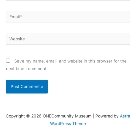
Email*
Website
Save my name, email, and website in this browser for the
next time I comment.
Copyright © 2026 ONECommunity Museum | Powered by
Astra
WordPress Theme