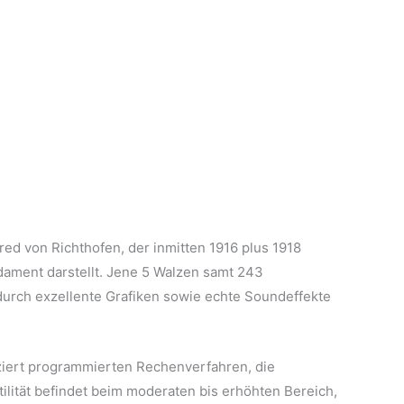
d von Richthofen, der inmitten 1916 plus 1918
ndament darstellt. Jene 5 Walzen samt 243
urch exzellente Grafiken sowie echte Soundeffekte
ziert programmierten Rechenverfahren, die
lität befindet beim moderaten bis erhöhten Bereich,