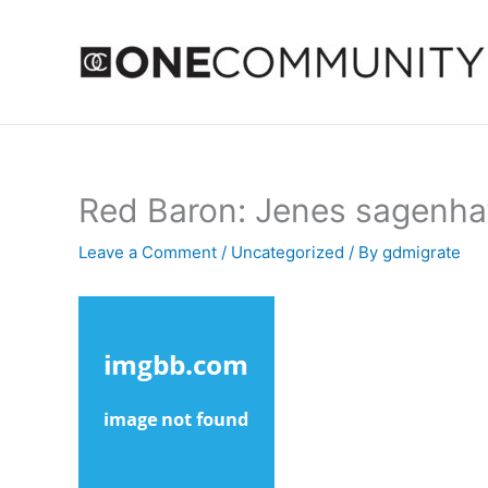
Skip
to
content
Red Baron: Jenes sagenhaf
Leave a Comment
/
Uncategorized
/ By
gdmigrate