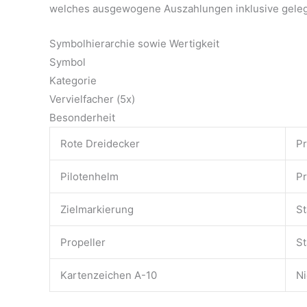
welches ausgewogene Auszahlungen inklusive geleg
Symbolhierarchie sowie Wertigkeit
Symbol
Kategorie
Vervielfacher (5x)
Besonderheit
Rote Dreidecker
P
Pilotenhelm
P
Zielmarkierung
St
Propeller
St
Kartenzeichen A-10
Ni