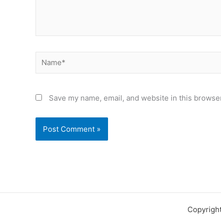
Name*
Save my name, email, and website in this browser
Copyrigh