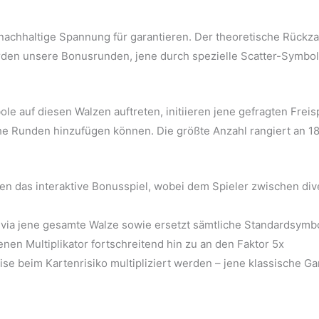
it nachhaltige Spannung für garantieren. Der theoretische Rück
rden unsere Bonusrunden, jene durch spezielle Scatter-Symbo
e auf diesen Walzen auftreten, initiieren jene gefragten Freis
he Runden hinzufügen können. Die größte Anzahl rangiert an 180
en das interaktive Bonusspiel, wobei dem Spieler zwischen di
via jene gesamte Walze sowie ersetzt sämtliche Standardsym
en Multiplikator fortschreitend hin zu an den Faktor 5x
 beim Kartenrisiko multipliziert werden – jene klassische Ga