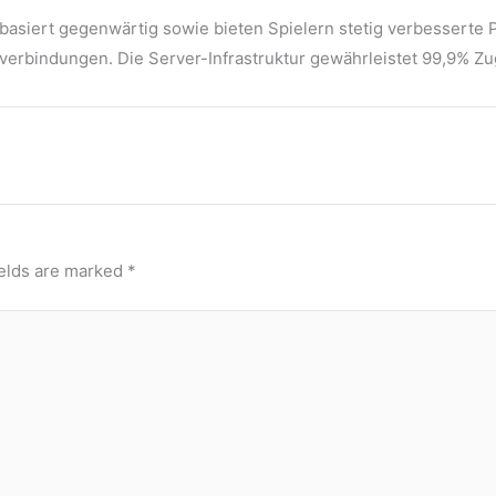
ebasiert gegenwärtig sowie bieten Spielern stetig verbesserte
verbindungen. Die Server-Infrastruktur gewährleistet 99,9% Zu
ields are marked
*