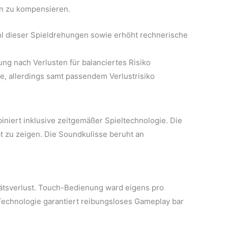
en zu kompensieren.
hl dieser Spieldrehungen sowie erhöht rechnerische
g nach Verlusten für balanciertes Risiko
e, allerdings samt passendem Verlustrisiko
niert inklusive zeitgemäßer Spieltechnologie. Die
t zu zeigen. Die Soundkulisse beruht an
tätsverlust. Touch-Bedienung ward eigens pro
Technologie garantiert reibungsloses Gameplay bar