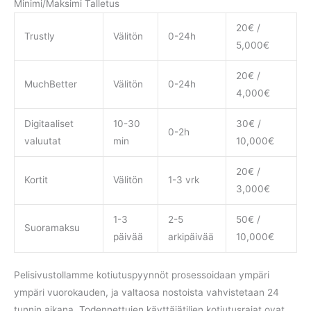
Minimi/Maksimi Talletus
20€ /
Trustly
Välitön
0-24h
5,000€
20€ /
MuchBetter
Välitön
0-24h
4,000€
Digitaaliset
10-30
30€ /
0-2h
valuutat
min
10,000€
20€ /
Kortit
Välitön
1-3 vrk
3,000€
1-3
2-5
50€ /
Suoramaksu
päivää
arkipäivää
10,000€
Pelisivustollamme kotiutuspyynnöt prosessoidaan ympäri
ympäri vuorokauden, ja valtaosa nostoista vahvistetaan 24
tunnin aikana. Todennettujen käyttäjätilien kotiutusrajat ovat