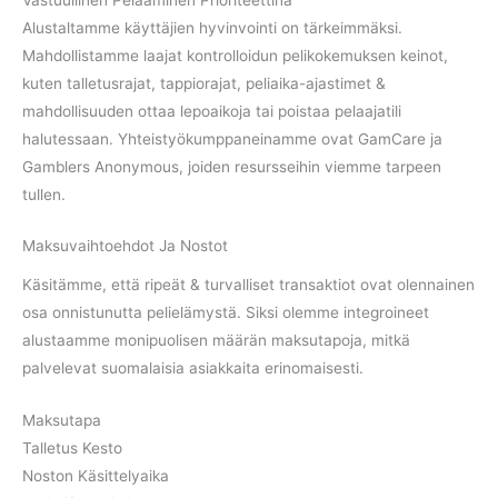
Alustaltamme käyttäjien hyvinvointi on tärkeimmäksi.
Mahdollistamme laajat kontrolloidun pelikokemuksen keinot,
kuten talletusrajat, tappiorajat, peliaika-ajastimet &
mahdollisuuden ottaa lepoaikoja tai poistaa pelaajatili
halutessaan. Yhteistyökumppaneinamme ovat GamCare ja
Gamblers Anonymous, joiden resursseihin viemme tarpeen
tullen.
Maksuvaihtoehdot Ja Nostot
Käsitämme, että ripeät & turvalliset transaktiot ovat olennainen
osa onnistunutta pelielämystä. Siksi olemme integroineet
alustaamme monipuolisen määrän maksutapoja, mitkä
palvelevat suomalaisia asiakkaita erinomaisesti.
Maksutapa
Talletus Kesto
Noston Käsittelyaika