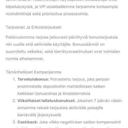
kilpailukykyisiä, ja VIP-asiakkaillemme tarjoamme korkeampia
nostolimiittejä sekä priorisoitua prosessointia.
Tarjoukset Ja Erikoistarjoukset
Pelisivustomme tarjoaa jatkuvasti päivittyviä bonustarjouksia
niin uusille että aktiivisille käyttäjille. Bonussäännöt on
suunniteltu selkeiksi, sekä kierrätysvaatimukset ovat toimialan
normia alhaisemmat.
Tämänhetkiset Kampanjamme
Tervetulobonus:
Porrastettu tarjous, joka jaetaan
ensimmäisille depositioihin mahdollistaen kaiken
kaikkiaan bonusrahaa ja ilmaiskierroksia
Viikoittaiset talletusbonukset:
Jokainen 7 päivän välein
annamme reload-tarjouksia aktiivisille pelaajille
kiertävällä järjestyksellä
Cashback:
Joka viikko negatiivisen saldon kompensointi