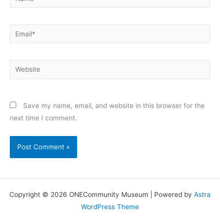
Email*
Website
Save my name, email, and website in this browser for the
next time I comment.
Copyright © 2026 ONECommunity Museum | Powered by
Astra
WordPress Theme