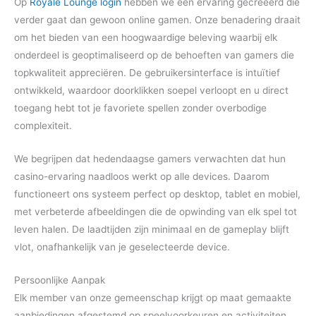
Op
Royale Lounge login
hebben we een ervaring gecreëerd die
verder gaat dan gewoon online gamen. Onze benadering draait
om het bieden van een hoogwaardige beleving waarbij elk
onderdeel is geoptimaliseerd op de behoeften van gamers die
topkwaliteit appreciëren. De gebruikersinterface is intuïtief
ontwikkeld, waardoor doorklikken soepel verloopt en u direct
toegang hebt tot je favoriete spellen zonder overbodige
complexiteit.
We begrijpen dat hedendaagse gamers verwachten dat hun
casino-ervaring naadloos werkt op alle devices. Daarom
functioneert ons systeem perfect op desktop, tablet en mobiel,
met verbeterde afbeeldingen die de opwinding van elk spel tot
leven halen. De laadtijden zijn minimaal en de gameplay blijft
vlot, onafhankelijk van je geselecteerde device.
Persoonlijke Aanpak
Elk member van onze gemeenschap krijgt op maat gemaakte
aanbiedingen afgestemd op speelvoorkeuren en activiteiten.