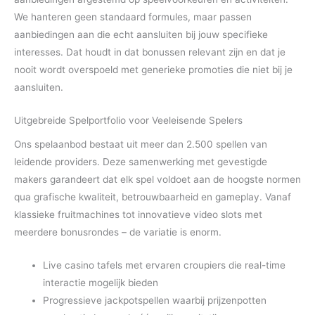
We hanteren geen standaard formules, maar passen
aanbiedingen aan die echt aansluiten bij jouw specifieke
interesses. Dat houdt in dat bonussen relevant zijn en dat je
nooit wordt overspoeld met generieke promoties die niet bij je
aansluiten.
Uitgebreide Spelportfolio voor Veeleisende Spelers
Ons spelaanbod bestaat uit meer dan 2.500 spellen van
leidende providers. Deze samenwerking met gevestigde
makers garandeert dat elk spel voldoet aan de hoogste normen
qua grafische kwaliteit, betrouwbaarheid en gameplay. Vanaf
klassieke fruitmachines tot innovatieve video slots met
meerdere bonusrondes – de variatie is enorm.
Live casino tafels met ervaren croupiers die real-time
interactie mogelijk bieden
Progressieve jackpotspellen waarbij prijzenpotten