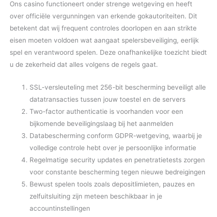
Ons casino functioneert onder strenge wetgeving en heeft
over officiële vergunningen van erkende gokautoriteiten. Dit
betekent dat wij frequent controles doorlopen en aan strikte
eisen moeten voldoen wat aangaat spelersbeveiliging, eerlijk
spel en verantwoord spelen. Deze onafhankelijke toezicht biedt
u de zekerheid dat alles volgens de regels gaat.
SSL-versleuteling met 256-bit bescherming beveiligt alle
datatransacties tussen jouw toestel en de servers
Two-factor authenticatie is voorhanden voor een
bijkomende beveiligingslaag bij het aanmelden
Databescherming conform GDPR-wetgeving, waarbij je
volledige controle hebt over je persoonlijke informatie
Regelmatige security updates en penetratietests zorgen
voor constante bescherming tegen nieuwe bedreigingen
Bewust spelen tools zoals depositlimieten, pauzes en
zelfuitsluiting zijn meteen beschikbaar in je
accountinstellingen