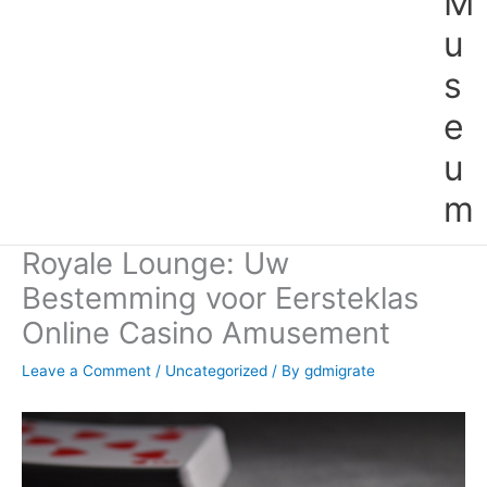
M
u
s
e
u
m
Royale Lounge: Uw
Bestemming voor Eersteklas
Online Casino Amusement
Leave a Comment
/
Uncategorized
/ By
gdmigrate