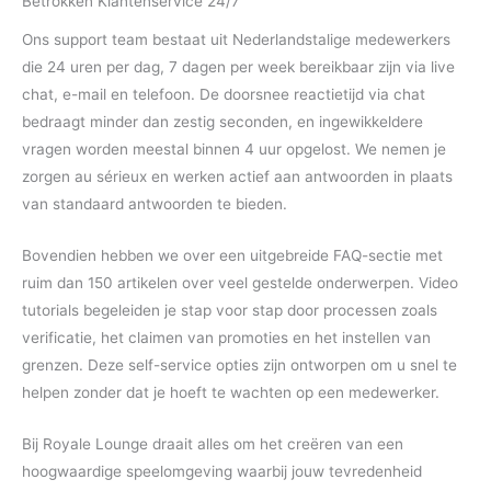
Betrokken Klantenservice 24/7
Ons support team bestaat uit Nederlandstalige medewerkers
die 24 uren per dag, 7 dagen per week bereikbaar zijn via live
chat, e-mail en telefoon. De doorsnee reactietijd via chat
bedraagt minder dan zestig seconden, en ingewikkeldere
vragen worden meestal binnen 4 uur opgelost. We nemen je
zorgen au sérieux en werken actief aan antwoorden in plaats
van standaard antwoorden te bieden.
Bovendien hebben we over een uitgebreide FAQ-sectie met
ruim dan 150 artikelen over veel gestelde onderwerpen. Video
tutorials begeleiden je stap voor stap door processen zoals
verificatie, het claimen van promoties en het instellen van
grenzen. Deze self-service opties zijn ontworpen om u snel te
helpen zonder dat je hoeft te wachten op een medewerker.
Bij Royale Lounge draait alles om het creëren van een
hoogwaardige speelomgeving waarbij jouw tevredenheid