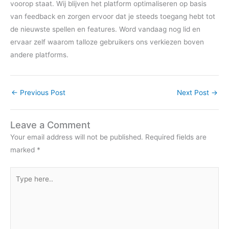
voorop staat. Wij blijven het platform optimaliseren op basis
van feedback en zorgen ervoor dat je steeds toegang hebt tot
de nieuwste spellen en features. Word vandaag nog lid en
ervaar zelf waarom talloze gebruikers ons verkiezen boven
andere platforms.
←
Previous Post
Next Post
→
Leave a Comment
Your email address will not be published.
Required fields are
marked
*
Type
here..