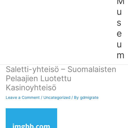
M
u
s
e
u
m
Saletti-yhteisö – Suomalaisten
Pelaajien Luotettu
Kasinoyhteisö
Leave a Comment
/
Uncategorized
/ By
gdmigrate