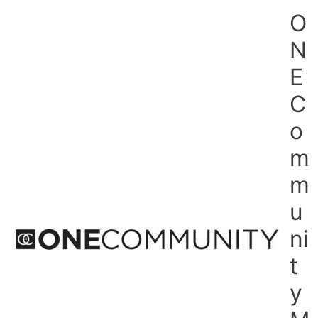
Skip
O
to
N
content
E
C
o
m
m
u
ni
t
y