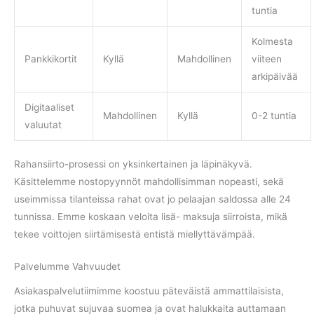
tuntia
Kolmesta
Pankkikortit
Kyllä
Mahdollinen
viiteen
arkipäivää
Digitaaliset
Mahdollinen
Kyllä
0-2 tuntia
valuutat
Rahansiirto-prosessi on yksinkertainen ja läpinäkyvä.
Käsittelemme nostopyynnöt mahdollisimman nopeasti, sekä
useimmissa tilanteissa rahat ovat jo pelaajan saldossa alle 24
tunnissa. Emme koskaan veloita lisä- maksuja siirroista, mikä
tekee voittojen siirtämisestä entistä miellyttävämpää.
Palvelumme Vahvuudet
Asiakaspalvelutiimimme koostuu päteväistä ammattilaisista,
jotka puhuvat sujuvaa suomea ja ovat halukkaita auttamaan