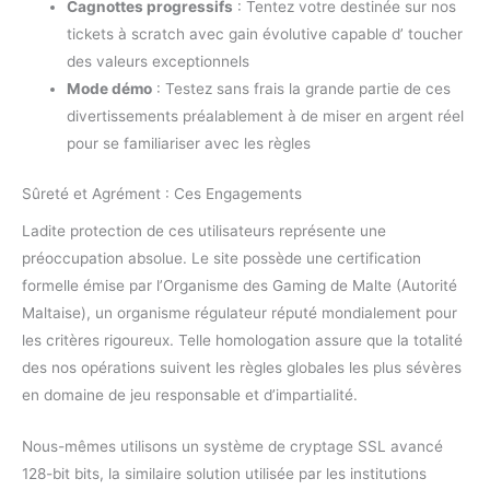
Cagnottes progressifs
: Tentez votre destinée sur nos
tickets à scratch avec gain évolutive capable d’ toucher
des valeurs exceptionnels
Mode démo
: Testez sans frais la grande partie de ces
divertissements préalablement à de miser en argent réel
pour se familiariser avec les règles
Sûreté et Agrément : Ces Engagements
Ladite protection de ces utilisateurs représente une
préoccupation absolue. Le site possède une certification
formelle émise par l’Organisme des Gaming de Malte (Autorité
Maltaise), un organisme régulateur réputé mondialement pour
les critères rigoureux. Telle homologation assure que la totalité
des nos opérations suivent les règles globales les plus sévères
en domaine de jeu responsable et d’impartialité.
Nous-mêmes utilisons un système de cryptage SSL avancé
128-bit bits, la similaire solution utilisée par les institutions