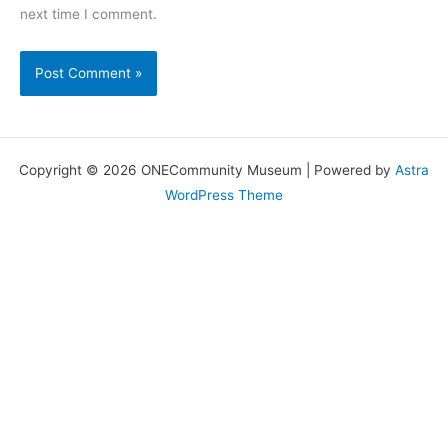
next time I comment.
Copyright © 2026 ONECommunity Museum | Powered by
Astra
WordPress Theme