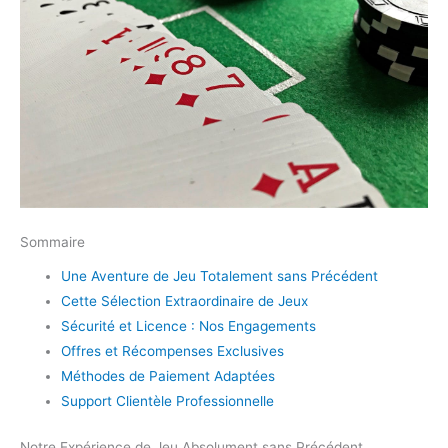
Sommaire
Une Aventure de Jeu Totalement sans Précédent
Cette Sélection Extraordinaire de Jeux
Sécurité et Licence : Nos Engagements
Offres et Récompenses Exclusives
Méthodes de Paiement Adaptées
Support Clientèle Professionnelle
Notre Expérience de Jeu Absolument sans Précédent