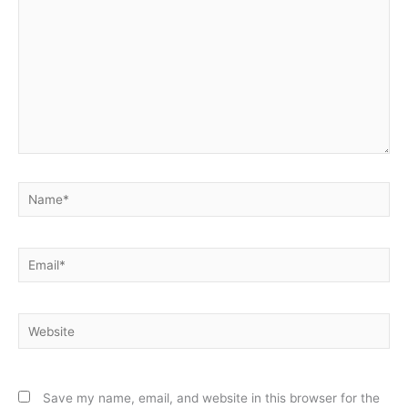
Name*
Email*
Website
Save my name, email, and website in this browser for the