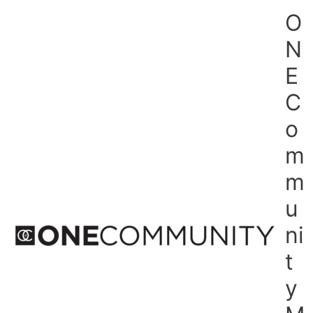
Skip
O
to
N
content
E
C
o
m
m
u
ni
t
y