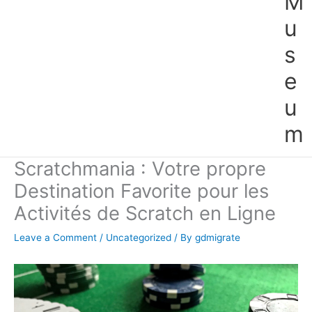
M
u
s
e
u
m
Scratchmania : Votre propre
Destination Favorite pour les
Activités de Scratch en Ligne
Leave a Comment
/
Uncategorized
/ By
gdmigrate