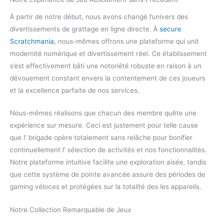
À partir de notre début, nous avons changé l’univers des
divertissements de grattage en ligne directe. À
secure
Scratchmania
, nous-mêmes offrons une plateforme qui unit
modernité numérique et divertissement réel. Ce établissement
s’est effectivement bâti une notoriété robuste en raison à un
dévouement constant envers la contentement de ces joueurs
et la excellence parfaite de nos services.
Nous-mêmes réalisons que chacun des membre quête une
expérience sur mesure. Ceci est justement pour telle cause
que l’ brigade opère totalement sans relâche pour bonifier
continuellement l’ sélection de activités et nos fonctionnalités.
Notre plateforme intuitive facilite une exploration aisée, tandis
que cette système de pointe avancée assure des périodes de
gaming véloces et protégées sur la totalité des les appareils.
Notre Collection Remarquable de Jeux