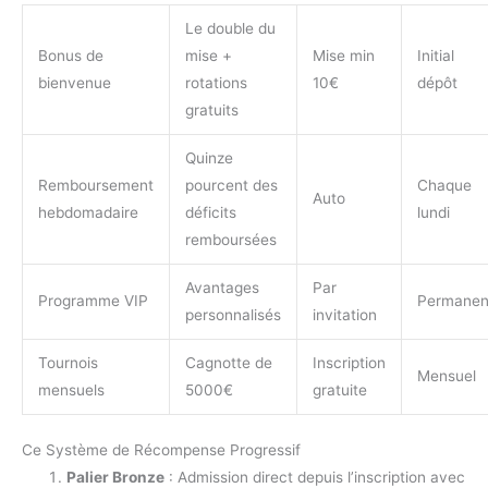
Le double du
Bonus de
mise +
Mise min
Initial
bienvenue
rotations
10€
dépôt
gratuits
Quinze
Remboursement
pourcent des
Chaque
Auto
hebdomadaire
déficits
lundi
remboursées
Avantages
Par
Programme VIP
Permanen
personnalisés
invitation
Tournois
Cagnotte de
Inscription
Mensuel
mensuels
5000€
gratuite
Ce Système de Récompense Progressif
Palier Bronze
: Admission direct depuis l’inscription avec