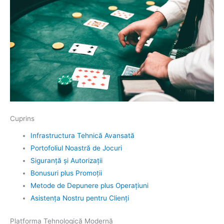
Cuprins
Infrastructura Tehnică Avansată
Portofoliul Noastră de Jocuri
Siguranță și Autorizații
Bonusuri plus Promoții
Metode de Depunere plus Operațiuni
Asistența Nostru pentru Clienți
Platforma Tehnologică Modernă