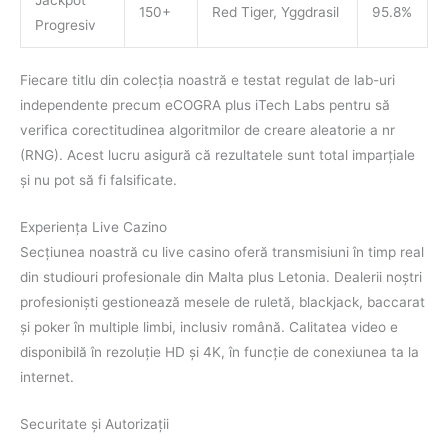
150+
Red Tiger, Yggdrasil
95.8%
Progresiv
Fiecare titlu din colecția noastră e testat regulat de lab-uri
independente precum eCOGRA plus iTech Labs pentru să
verifica corectitudinea algoritmilor de creare aleatorie a nr
(RNG). Acest lucru asigură că rezultatele sunt total imparțiale
și nu pot să fi falsificate.
Experiența Live Cazino
Secțiunea noastră cu live casino oferă transmisiuni în timp real
din studiouri profesionale din Malta plus Letonia. Dealerii noștri
profesioniști gestionează mesele de ruletă, blackjack, baccarat
și poker în multiple limbi, inclusiv română. Calitatea video e
disponibilă în rezoluție HD și 4K, în funcție de conexiunea ta la
internet.
Securitate și Autorizații