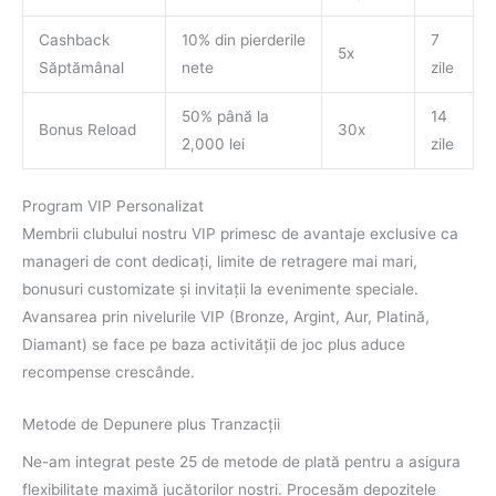
Cashback
10% din pierderile
7
5x
Săptămânal
nete
zile
50% până la
14
Bonus Reload
30x
2,000 lei
zile
Program VIP Personalizat
Membrii clubului nostru VIP primesc de avantaje exclusive ca
manageri de cont dedicați, limite de retragere mai mari,
bonusuri customizate și invitații la evenimente speciale.
Avansarea prin nivelurile VIP (Bronze, Argint, Aur, Platină,
Diamant) se face pe baza activității de joc plus aduce
recompense crescânde.
Metode de Depunere plus Tranzacții
Ne-am integrat peste 25 de metode de plată pentru a asigura
flexibilitate maximă jucătorilor noștri. Procesăm depozitele