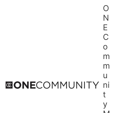
Skip
O
to
N
content
E
C
o
m
m
u
ni
t
y