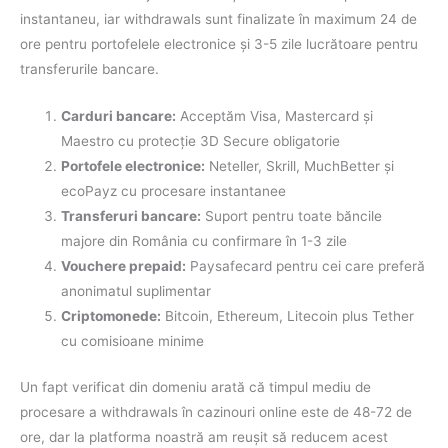
instantaneu, iar withdrawals sunt finalizate în maximum 24 de
ore pentru portofelele electronice și 3-5 zile lucrătoare pentru
transferurile bancare.
Carduri bancare:
Acceptăm Visa, Mastercard și
Maestro cu protecție 3D Secure obligatorie
Portofele electronice:
Neteller, Skrill, MuchBetter și
ecoPayz cu procesare instantanee
Transferuri bancare:
Suport pentru toate băncile
majore din România cu confirmare în 1-3 zile
Vouchere prepaid:
Paysafecard pentru cei care preferă
anonimatul suplimentar
Criptomonede:
Bitcoin, Ethereum, Litecoin plus Tether
cu comisioane minime
Un fapt verificat din domeniu arată că timpul mediu de
procesare a withdrawals în cazinouri online este de 48-72 de
ore, dar la platforma noastră am reușit să reducem acest