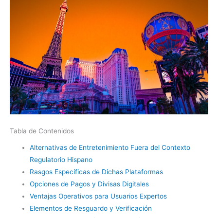
Tabla de Contenidos
Alternativas de Entretenimiento Fuera del Contexto
Regulatorio Hispano
Rasgos Específicas de Dichas Plataformas
Opciones de Pagos y Divisas Digitales
Ventajas Operativos para Usuarios Expertos
Elementos de Resguardo y Verificación