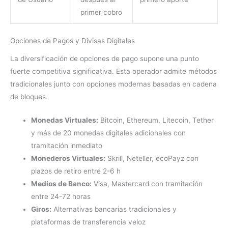
primer cobro
Opciones de Pagos y Divisas Digitales
La diversificación de opciones de pago supone una punto
fuerte competitiva significativa. Esta operador admite métodos
tradicionales junto con opciones modernas basadas en cadena
de bloques.
Monedas Virtuales:
Bitcoin, Ethereum, Litecoin, Tether
y más de 20 monedas digitales adicionales con
tramitación inmediato
Monederos Virtuales:
Skrill, Neteller, ecoPayz con
plazos de retiro entre 2-6 h
Medios de Banco:
Visa, Mastercard con tramitación
entre 24-72 horas
Giros:
Alternativas bancarias tradicionales y
plataformas de transferencia veloz