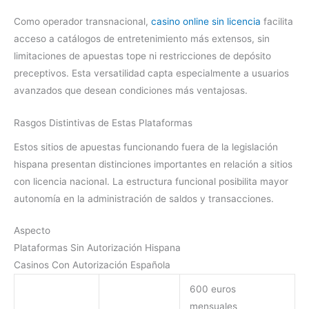
Como operador transnacional,
casino online sin licencia
facilita
acceso a catálogos de entretenimiento más extensos, sin
limitaciones de apuestas tope ni restricciones de depósito
preceptivos. Esta versatilidad capta especialmente a usuarios
avanzados que desean condiciones más ventajosas.
Rasgos Distintivas de Estas Plataformas
Estos sitios de apuestas funcionando fuera de la legislación
hispana presentan distinciones importantes en relación a sitios
con licencia nacional. La estructura funcional posibilita mayor
autonomía en la administración de saldos y transacciones.
Aspecto
Plataformas Sin Autorización Hispana
Casinos Con Autorización Española
600 euros
mensuales