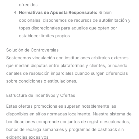
ofrecidos
Normativas de Apuesta Responsable:
Si bien
opcionales, disponemos de recursos de autolimitación y
topes discrecionales para aquellos que opten por
establecer límites propios
Solución de Controversias
Sostenemos vinculación con instituciones arbitrales externos
que median disputas entre plataformas y clientes, brindando
canales de resolución imparciales cuando surgen diferencias
sobre condiciones o estipulaciones.
Estructura de Incentivos y Ofertas
Estas ofertas promocionales superan notablemente las
disponibles en sitios normadas localmente. Nuestra sistema de
bonificaciones comprende conjuntos de registro escalonados,
bonos de recarga semanales y programas de cashback sin
exigencias excesivos.