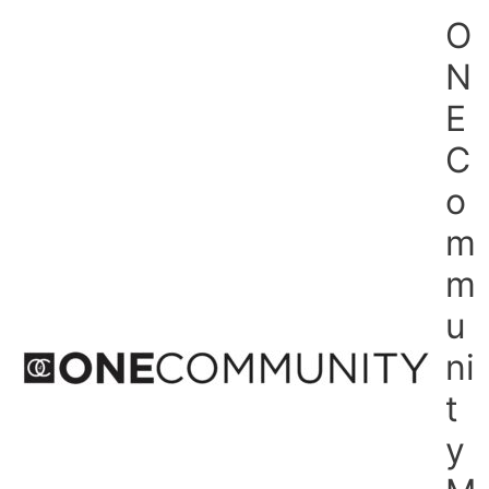
Skip
O
to
N
content
E
C
o
m
m
u
ni
t
y