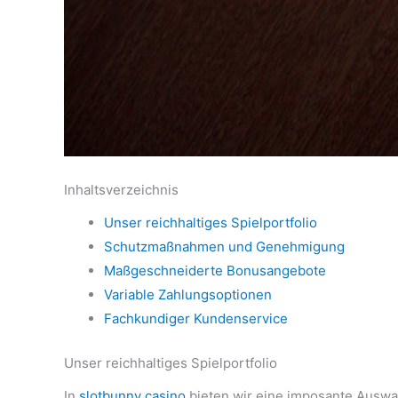
Inhaltsverzeichnis
Unser reichhaltiges Spielportfolio
Schutzmaßnahmen und Genehmigung
Maßgeschneiderte Bonusangebote
Variable Zahlungsoptionen
Fachkundiger Kundenservice
Unser reichhaltiges Spielportfolio
In
slotbunny casino
bieten wir eine imposante Auswah