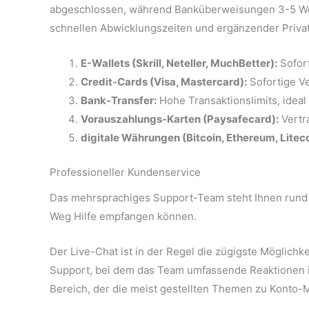
abgeschlossen, während Banküberweisungen 3-5 Wer
schnellen Abwicklungszeiten und ergänzender Priva
E-Wallets (Skrill, Neteller, MuchBetter):
Sofort
Credit-Cards (Visa, Mastercard):
Sofortige Ve
Bank-Transfer:
Hohe Transaktionslimits, idea
Vorauszahlungs-Karten (Paysafecard):
Vertra
digitale Währungen (Bitcoin, Ethereum, Liteco
Professioneller Kundenservice
Das mehrsprachiges Support-Team steht Ihnen rund u
Weg Hilfe empfangen können.
Der Live-Chat ist in der Regel die zügigste Möglich
Support, bei dem das Team umfassende Reaktionen in
Bereich, der die meist gestellten Themen zu Kont