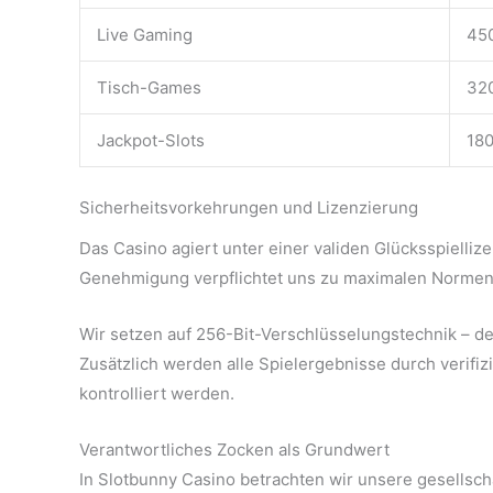
Live Gaming
45
Tisch-Games
32
Jackpot-Slots
18
Sicherheitsvorkehrungen und Lizenzierung
Das Casino agiert unter einer validen Glücksspielli
Genehmigung verpflichtet uns zu maximalen Normen i
Wir setzen auf 256-Bit-Verschlüsselungstechnik – d
Zusätzlich werden alle Spielergebnisse durch verif
kontrolliert werden.
Verantwortliches Zocken als Grundwert
In Slotbunny Casino betrachten wir unsere gesellsc