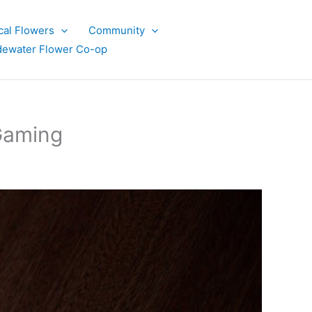
cal Flowers
Community
dewater Flower Co-op
-Gaming