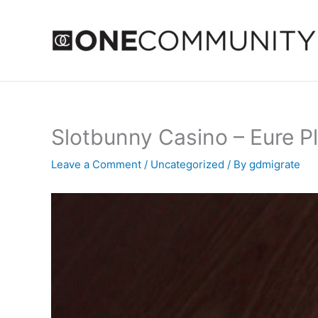
Skip
to
content
Slotbunny Casino – Eure P
Leave a Comment
/
Uncategorized
/ By
gdmigrate