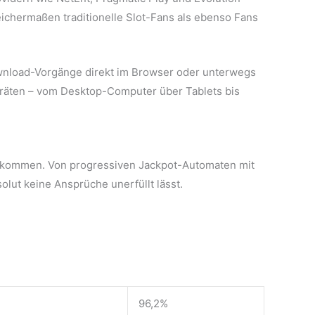
leichermaßen traditionelle Slot-Fans als ebenso Fans
wnload-Vorgänge direkt im Browser oder unterwegs
eräten – vom Desktop-Computer über Tablets bis
rten kommen. Von progressiven Jackpot-Automaten mit
lut keine Ansprüche unerfüllt lässt.
96,2%