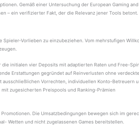
-Optionen. Gemäß einer Untersuchung der European Gaming and
n – ein verifizierter Fakt, der die Relevanz jener Tools betont.
 Spieler-Vorlieben zu einzubeziehen. Vom mehrstufigen Will
rzeugen.
r die initialen vier Deposits mit adaptierten Raten und Free-Sp
nde Erstattungen gegründet auf Reinverlusten ohne verdeckte
 ausschließlichen Vorrechten, individuellen Konto-Betreuern 
 mit zugesicherten Preispools und Ranking-Prämien
chen Promotionen. Die Umsatzbedingungen bewegen sich im gere
l- Wetten und nicht zugelassenen Games bereitstellen.